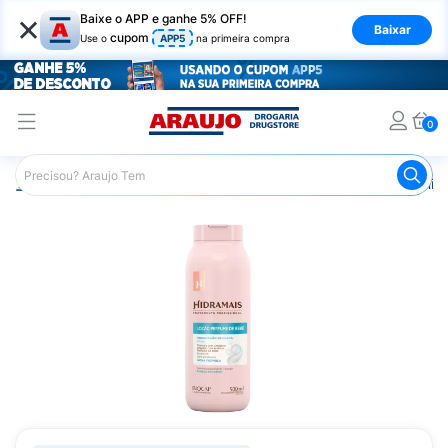
×
Baixe o APP e ganhe 5% OFF!
Baixar
cupom
Use o
APP5
na primeira compra
0
Araujo
Beleza e Cuidados
Cuidado com o Corpo
Hid