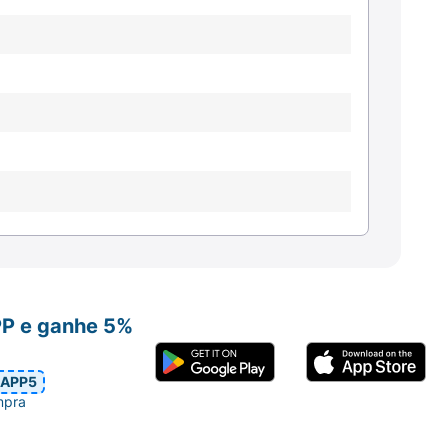
PP e ganhe 5%
APP5
mpra