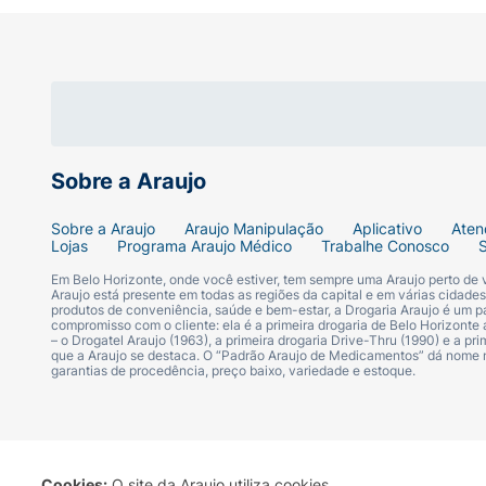
Sobre a Araujo
Sobre a Araujo
Araujo Manipulação
Aplicativo
Aten
Lojas
Programa Araujo Médico
Trabalhe Conosco
Em Belo Horizonte, onde você estiver, tem sempre uma Araujo perto de
Araujo está presente em todas as regiões da capital e em várias cidade
produtos de conveniência, saúde e bem-estar, a Drogaria Araujo é um pa
compromisso com o cliente: ela é a primeira drogaria de Belo Horizonte a
– o Drogatel Araujo (1963), a primeira drogaria Drive-Thru (1990) e a 
que a Araujo se destaca. O “Padrão Araujo de Medicamentos” dá nome
garantias de procedência, preço baixo, variedade e estoque.
Cookies:
O site da Araujo utiliza cookies