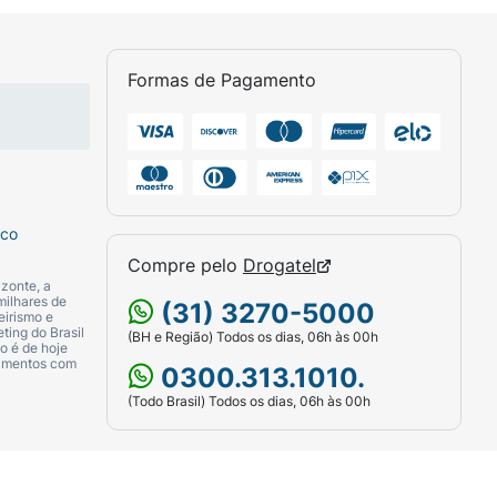
Formas de Pagamento
sco
Compre pelo
Drogatel
zonte, a
milhares de
(31) 3270-5000
eirismo e
ting do Brasil
(BH e Região) Todos os dias, 06h às 00h
o é de hoje
camentos com
0300.313.1010.
(Todo Brasil) Todos os dias, 06h às 00h