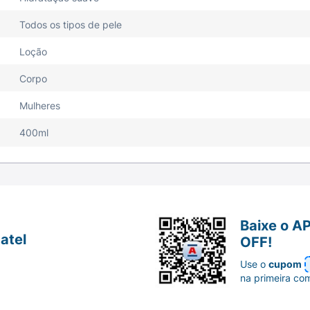
Todos os tipos de pele
Loção
Corpo
Mulheres
400ml
Baixe o A
atel
OFF!
Use o
cupom
na primeira co