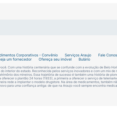
dimentos Corporativos - Convênio
Serviços Araujo
Fale Cono
Seja um fornecedor
Ofereça seu imóvel
Bulário
 você. Com uma história centenária que se confunde com a evolução de Belo Hori
s do interior do estado. Reconhecida pelos serviços inovadores e com um mix de 
trimônio dos mineiros. Essa trajetória de sucesso é também uma história de pion
 oferecer o plantão 24 horas (1933), a primeira a oferecer o serviço de telemarke
primeira rede a implantar o modelo drugstore. Na área de medicamentos, também nã
 novo para uma confiança antiga: de que na Araujo você sempre encontra medi