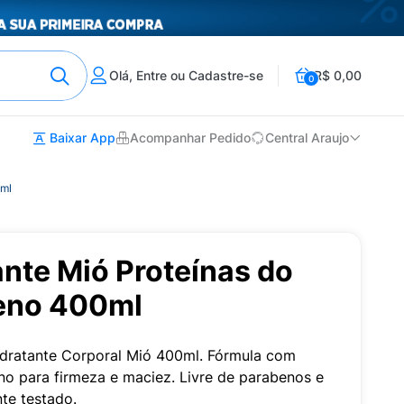
Olá, Entre ou Cadastre-se
R$ 0,00
0
Baixar App
Acompanhar Pedido
Central Araujo
0ml
nte Mió Proteínas do
geno 400ml
dratante Corporal Mió 400ml. Fórmula com
no para firmeza e maciez. Livre de parabenos e
te testado.