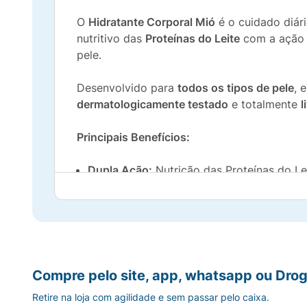
O
Hidratante Corporal Mió
é o cuidado diári
nutritivo das
Proteínas do Leite
com a ação 
pele.
Desenvolvido para
todos os tipos de pele
, 
dermatologicamente testado
e totalmente
l
Principais Benefícios:
Dupla Ação:
Nutrição das Proteínas do Le
Hidratação Intensa:
Recupera a umidade e
Fórmula Limpa:
Livre de parabenos e cora
Segurança:
Produto dermatologicamente 
Compre pelo site, app, whatsapp ou Drog
Retire na loja com agilidade e sem passar pelo caixa.
Versatilidade:
Ideal para uso diário em tod