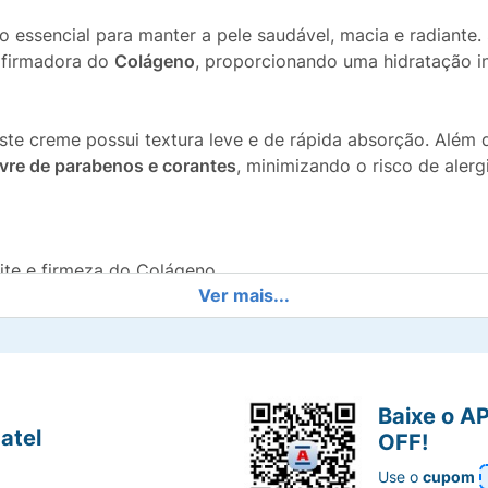
o essencial para manter a pele saudável, macia e radiante
firmadora do
Colágeno
, proporcionando uma hidratação in
este creme possui textura leve e de rápida absorção. Além d
ivre de parabenos e corantes
, minimizando o risco de alergi
ite e firmeza do Colágeno.
Ver mais...
 a maciez da pele.
ntes para um cuidado mais natural.
Baixe o A
testado.
atel
OFF!
Use o
cupom
os os tipos de pele.