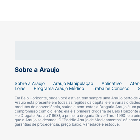
Especificações Técnicas:
Marca:
Mió
Produto:
Hidratante Corporal
Fragrância/Ativos:
Proteínas do Leite e C
Sobre a Araujo
Volume:
400ml
Sobre a Araujo
Araujo Manipulação
Aplicativo
Aten
Diferenciais:
Sem Parabenos, Sem Corant
Lojas
Programa Araujo Médico
Trabalhe Conosco
Em Belo Horizonte, onde você estiver, tem sempre uma Araujo perto de
Sinta sua pele transformada com o toque su
Araujo está presente em todas as regiões da capital e em várias cidade
produtos de conveniência, saúde e bem-estar, a Drogaria Araujo é um pa
compromisso com o cliente: ela é a primeira drogaria de Belo Horizonte a
– o Drogatel Araujo (1963), a primeira drogaria Drive-Thru (1990) e a 
que a Araujo se destaca. O “Padrão Araujo de Medicamentos” dá nome
garantias de procedência, preço baixo, variedade e estoque.