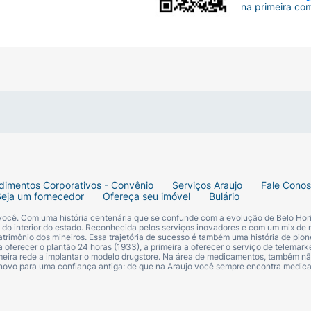
na primeira co
olágeno
dimentos Corporativos - Convênio
Serviços Araujo
Fale Cono
es.
Seja um fornecedor
Ofereça seu imóvel
Bulário
 você. Com uma história centenária que se confunde com a evolução de Belo Hori
ave e o cuidado especial da Mió.
s do interior do estado. Reconhecida pelos serviços inovadores e com um mix de 
trimônio dos mineiros. Essa trajetória de sucesso é também uma história de pion
 oferecer o plantão 24 horas (1933), a primeira a oferecer o serviço de telemarke
primeira rede a implantar o modelo drugstore. Na área de medicamentos, também nã
 novo para uma confiança antiga: de que na Araujo você sempre encontra medi