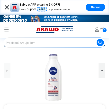
×
Baixe o APP e ganhe 5% OFF!
Baixar
cupom
Use o
APP5
na primeira compra
0
Araujo
Beleza e Cuidados
Cuidado com o Corpo
Hid