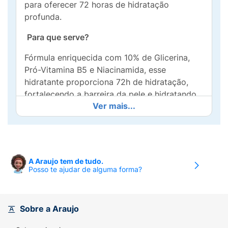
para oferecer 72 horas de hidratação
profunda.
Para que serve?
Fórmula enriquecida com 10% de Glicerina,
Pró-Vitamina B5 e Niacinamida, esse
hidratante proporciona 72h de hidratação,
fortalecendo a barreira da pele e hidratando
Ver mais...
profundamente, enquanto acalma os sintomas
da pele ressecada.
Benefícios e diferenciais:
- Hidratação de 72 horas
A Araujo tem de tudo.
Posso te ajudar de alguma forma?
- Cuidado intensivo
- Dermatologicamente testado
Sobre a Araujo
- Fortalece a barreira da pele