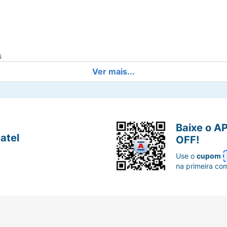
s
Ver mais...
l
Baixe o A
atel
OFF!
Use o
cupom
na primeira co
ando a pele.