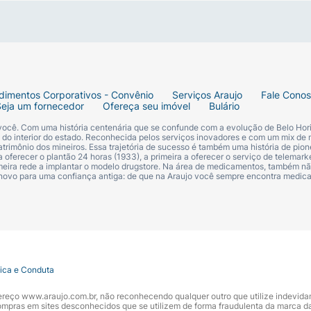
resultados.
dimentos Corporativos - Convênio
Serviços Araujo
Fale Cono
Seja um fornecedor
Ofereça seu imóvel
Bulário
 Alkane, C12-15 Alkyl Benzoate, Cetearyl Alcohol, Myristy
Coco-Glycerides, Dimethicone, Phenoxyethanol, Ethylhexylgl
 você. Com uma história centenária que se confunde com a evolução de Belo Hori
s do interior do estado. Reconhecida pelos serviços inovadores e com um mix de 
trimônio dos mineiros. Essa trajetória de sucesso é também uma história de pion
 oferecer o plantão 24 horas (1933), a primeira a oferecer o serviço de telemarke
primeira rede a implantar o modelo drugstore. Na área de medicamentos, também nã
 novo para uma confiança antiga: de que na Araujo você sempre encontra medi
tica e Conduta
ndereço www.araujo.com.br, não reconhecendo qualquer outro que utilize indevid
pras em sites desconhecidos que se utilizem de forma fraudulenta da marca d