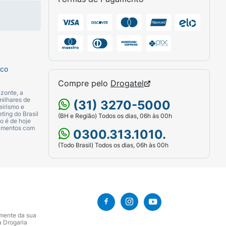
sco
l Alcohol, Ubiquinone, Sodium Ascorbyl
Compre pelo
Drogatel
ycerin, Linalool, Citronellol, Benzyl
zonte, a
milhares de
(31) 3270-5000
eirismo e
ting do Brasil
(BH e Região) Todos os dias, 06h às 00h
o é de hoje
camentos com
0300.313.1010.
(Todo Brasil) Todos os dias, 06h às 00h
amente da sua
a Drogaria