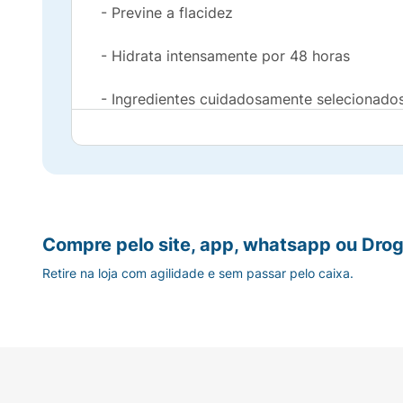
- Previne a flacidez
- Hidrata intensamente por 48 horas
- Ingredientes cuidadosamente selecionado
- Não contém ingredientes de origem anima
- Dermatologicamente testado
Indicação
Compre pelo site, app, whatsapp ou Drog
Pele seca a extrasseca
Retire na loja com agilidade e sem passar pelo caixa.
Modo De Uso
1) APLIQUE
Aplique o produto 2 vezes por dia massage