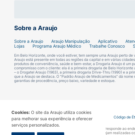
2) REPITA TODOS OS DIAS
Use o produto diariamente para garantir os 
Sobre a Araujo
Ingredientes
Sobre a Araujo
Araujo Manipulação
Aplicativo
Aten
Lojas
Programa Araujo Médico
Trabalhe Conosco
Aqua, Glycerin, Paraffinum Liquidum, C15-19
Phosphate, Sorbitan Stearate, Hydrogenated 
Em Belo Horizonte, onde você estiver, tem sempre uma Araujo perto de
Araujo está presente em todas as regiões da capital e em várias cidade
Alcohol, Alpha-Isomethyl Ionone, Limonene
produtos de conveniência, saúde e bem-estar, a Drogaria Araujo é um pa
compromisso com o cliente: ela é a primeira drogaria de Belo Horizonte a
– o Drogatel Araujo (1963), a primeira drogaria Drive-Thru (1990) e a 
Registro Anvisa
que a Araujo se destaca. O “Padrão Araujo de Medicamentos” dá nome
garantias de procedência, preço baixo, variedade e estoque.
25351.679328/2017-42
Cookies:
O site da Araujo utiliza cookies
Termo de Uso
Portal da Privacidade
Covid-19
Código de É
para melhorar sua experiência e oferecer
serviços personalizados.
A Drogaria Araujo S/A informa que o seu site oficial corresponde ao e
marca. Para sua segurança recomendamos que não sejam realizadas com