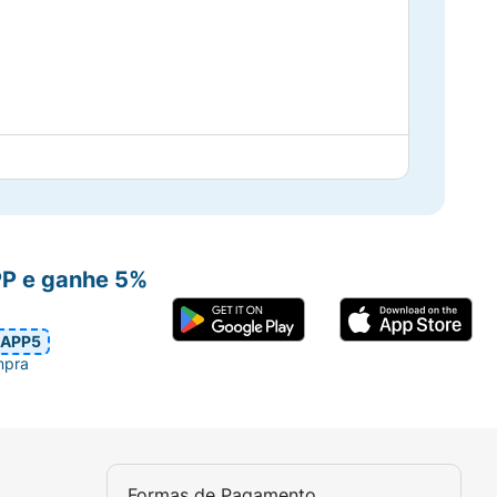
PP e ganhe 5%
APP5
mpra
Formas de Pagamento