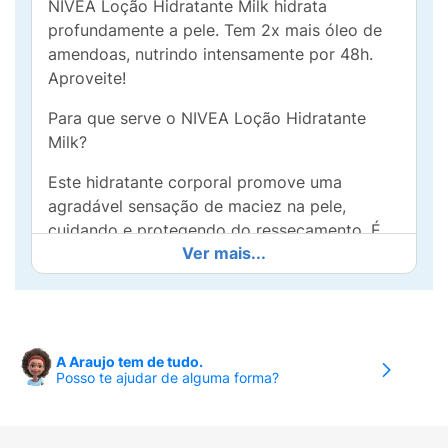
NIVEA Loção Hidratante Milk hidrata
profundamente a pele. Tem 2x mais óleo de
amendoas, nutrindo intensamente por 48h.
Aproveite!
Para que serve o NIVEA Loção Hidratante
Milk?
Este hidratante corporal promove uma
agradável sensação de maciez na pele,
cuidando e protegendo do ressecamento. É
Ver mais...
indicado para pele seca e extrasseca.
Benefícios e diferenciais
- 2x mais óleo de amêndoas
A Araujo tem de tudo.
- Fórmula cremosa
Posso te ajudar de alguma forma?
- Não contém corantes nem álcool etílico