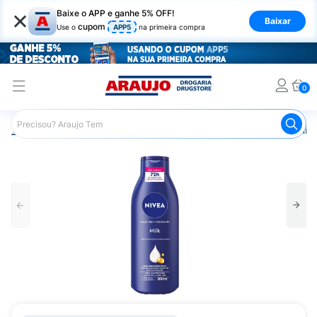
×
Baixe o APP e ganhe 5% OFF!
Baixar
cupom
Use o
APP5
na primeira compra
0
Araujo
Beleza e Cuidados
Cuidado com o Corpo
Hid