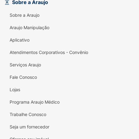
- Livre de ingredientes de origem animal
Sobre a Araujo
Como usar o NIVEA Loção Hidratante Milk?
Sobre a Araujo
Aplique o produto massageando a pele até
Araujo Manipulação
ser absorvido. Indicado para joelhos, pés,
Aplicativo
calcanhares e regiões mais ressecadas. Use
todos os dias.
Atendimentos Corporativos - Convênio
Uma unidade de embalagem contém 200ml
Serviços Araujo
Fale Conosco
Lojas
Programa Araujo Médico
Trabalhe Conosco
Seja um fornecedor