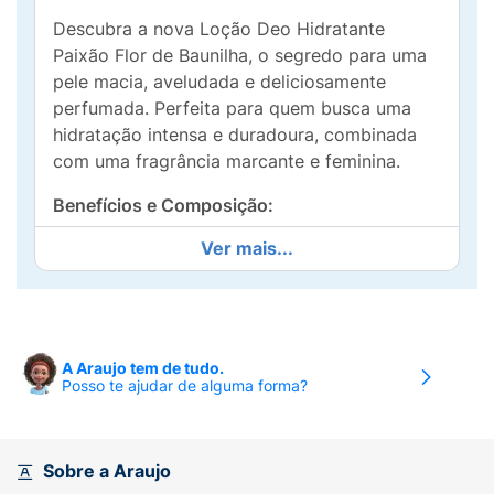
Descubra a nova Loção Deo Hidratante
Paixão Flor de Baunilha, o segredo para uma
pele macia, aveludada e deliciosamente
perfumada. Perfeita para quem busca uma
hidratação intensa e duradoura, combinada
com uma fragrância marcante e feminina.
Benefícios e Composição:
Ver mais...
24 Horas de Hidratação: Sua fórmula
avançada garante hidratação profunda e
contínua, mantendo a pele suave e nutrida o
dia todo.
A Araujo tem de tudo.
Com Óleo de Amêndoas:
Enriquecida com o
Posso te ajudar de alguma forma?
poder nutritivo do óleo de amêndoas,
conhecido por suas propriedades emolientes
que restauram a barreira de proteção da pele.
Sobre a Araujo