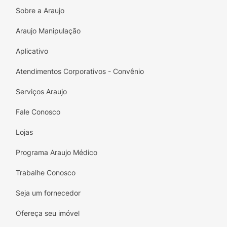
Fragrância Deliciosa:
O perfume sedutor da
Sobre a Araujo
Flor de Baunilha envolve o corpo, deixando
uma sensação agradável e sensual.
Araujo Manipulação
Deo Hidratante:
Além de hidratar, desodoriza
Aplicativo
a pele, garantindo frescor e bem-estar.
Atendimentos Corporativos - Convênio
A embalagem de 200ml é prática e ideal para
o uso diário, proporcionando um ritual de
Serviços Araujo
beleza e autocuidado que sua pele merece.
Fale Conosco
Lojas
Programa Araujo Médico
Trabalhe Conosco
Seja um fornecedor
Ofereça seu imóvel