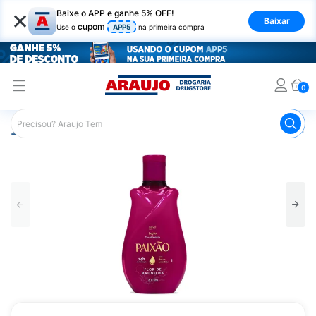
×
Baixe o APP e ganhe 5% OFF!
Baixar
cupom
Use o
APP5
na primeira compra
0
Araujo
Beleza e Cuidados
Cuidado com o Corpo
Hid