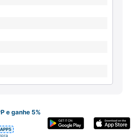
PP e ganhe 5%
APP5
mpra