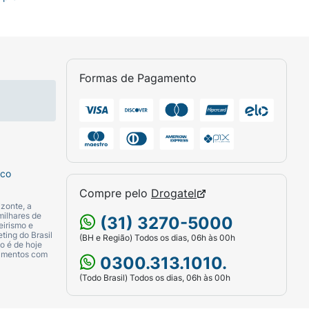
Formas de Pagamento
sco
Compre pelo
Drogatel
zonte, a
milhares de
(31) 3270-5000
eirismo e
ting do Brasil
(BH e Região) Todos os dias, 06h às 00h
o é de hoje
camentos com
0300.313.1010.
(Todo Brasil) Todos os dias, 06h às 00h