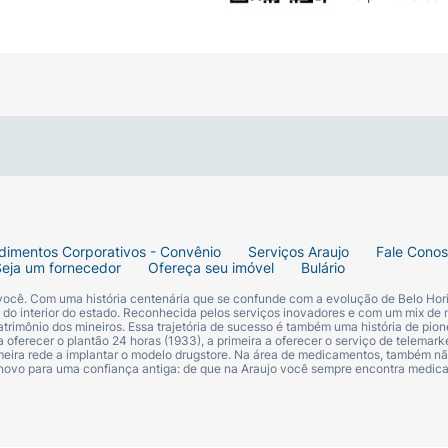
dimentos Corporativos - Convênio
Serviços Araujo
Fale Cono
Seja um fornecedor
Ofereça seu imóvel
Bulário
 você. Com uma história centenária que se confunde com a evolução de Belo Hori
s do interior do estado. Reconhecida pelos serviços inovadores e com um mix de 
trimônio dos mineiros. Essa trajetória de sucesso é também uma história de pion
 oferecer o plantão 24 horas (1933), a primeira a oferecer o serviço de telemarke
primeira rede a implantar o modelo drugstore. Na área de medicamentos, também nã
 novo para uma confiança antiga: de que na Araujo você sempre encontra medi