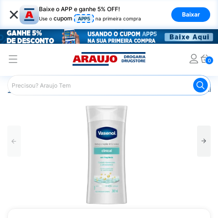
×
Baixe o APP e ganhe 5% OFF!
Baixar
cupom
Use o
APP5
na primeira compra
0
Araujo
Beleza e Cuidados
Cuidado com o Corpo
Hid