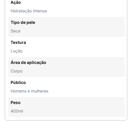
Ação
Como usar o NIVEA Loção Hidratante Soft Milk?
Hidratação intensa
Aplique o produto massageando a pele até ser
Tipo de pele
absorvido. Indicado para joelhos, pés,
Seca
calcanhares e regiões mais ressecadas. Use todos
os dias.
Textura
Loção
Área de aplicação
Uma unidade de embalagem contém 400ml
Corpo
Público
Homens e mulheres
Peso
400ml