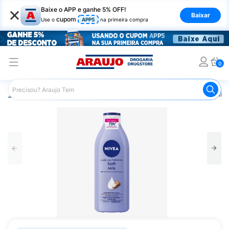
×
Baixe o APP e ganhe 5% OFF!
Baixar
cupom
Use o
APP5
na primeira compra
0
Araujo
Beleza e Cuidados
Cuidado com o Corpo
Hid