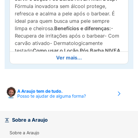
Fórmula inovadora sem álcool protege,
refresca e acalma a pele após o barbear. É
ideal para quem busca uma pele sempre
limpa e cheirosa.
Benefícios e diferenças:
-
Recupera de irritações após o barbear- Com
carvão ativado- Dermatologicamente
testado
Como usar o Loção Pós Barba NIVEA
Ver mais...
Men Deep?
Aplique generosamente nas partes
barbadas do rosto. Indicado para todos os
tipos de pele.
Instruções:
A Araujo tem de tudo.
Posso te ajudar de alguma forma?
1. Aplique generosamente sobre a zona barbada
Ingredientes:
Aqua, Propylene Glycol, PEG-40
Hydrogenated Castor Oil, d-Limonene,
Linalool, Alpha-Isomethyl Ionone, Coumarin,
Sobre a Araujo
Geraniol, Citronellol, Parfum.
Sobre a Araujo