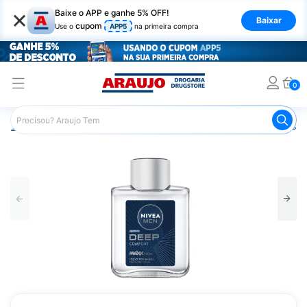
×
Baixe o APP e ganhe 5% OFF!
Baixar
cupom
Use o
APP5
na primeira compra
0
Araujo
Higiene Pessoal
Cuidados com a Barba
Pós B