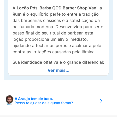
A
Loção Pós-Barba QOD Barber Shop Vanilla
Rum
é o equilíbrio perfeito entre a tradição
das barbearias clássicas e a sofisticação da
perfumaria moderna. Desenvolvida para ser o
passo final do seu ritual de barbear, esta
loção proporciona um alívio imediato,
ajudando a fechar os poros e acalmar a pele
contra as irritações causadas pela lâmina.
Sua identidade olfativa é o grande diferencial:
uma mistura audaciosa de
Cardamomo
, a
Ver mais...
doçura da
Baunilha
e a energia do
Acorde
Cítrico
. O resultado é uma fragrância quente,
levemente adocicada e extremamente
masculina, que permanece na pele de forma
A Araujo tem de tudo.
discreta e elegante. Com embalagem de
Posso te ajudar de alguma forma?
100ml
inspirada nos frascos vintage, ela é
ideal para o homem que não abre mão de