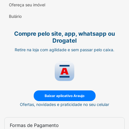
remete ao estilo Barber Shop de 2015.
Ofereça seu imóvel
Qualidade QOD:
Uma das marcas mais
Bulário
respeitadas no universo de
grooming
masculino.
Compre pelo site, app, whatsapp ou
Modo de Uso:
Drogatel
Após o barbear, seque o rosto e aplique uma
Retire na loja com agilidade e sem passar pelo caixa.
pequena quantidade da Loção Vanilla Rum
nas palmas das mãos. Dê leves batidinhas
sobre a área barbeada para sentir o frescor e
a fragrância.
Ficha Técnica:
Baixar aplicativo Araujo
Marca:
QOD Barber Shop.
Ofertas, novidades e praticidade no seu celular
Linha:
Vanilla Rum.
Tipo:
Loção Pós-Barba (After Shave
Formas de Pagamento
Lotion).