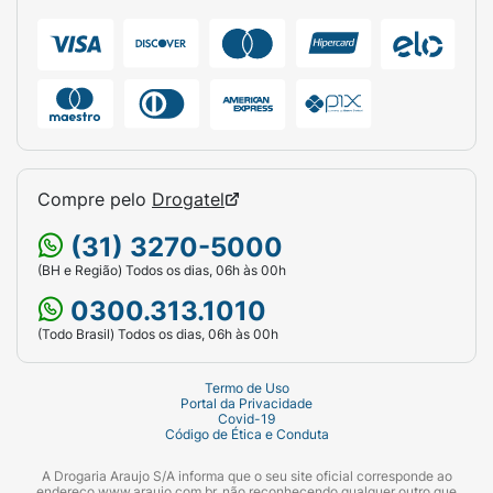
Volume Líquido:
100ml / 3.38 fl oz.
Fragrância:
Cardamomo, Baunilha e Acorde
Cítrico.
Origem:
Est. 2015.
Compre pelo
Drogatel
(31) 3270-5000
(BH e Região) Todos os dias, 06h às 00h
0300.313.1010
(Todo Brasil) Todos os dias, 06h às 00h
Termo de Uso
Portal da Privacidade
Covid-19
Código de Ética e Conduta
A Drogaria Araujo S/A informa que o seu site oficial corresponde ao
endereço www.araujo.com.br, não reconhecendo qualquer outro que