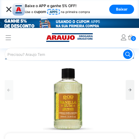
×
Baixe o APP e ganhe 5% OFF!
Baixar
cupom
Use o
APP5
na primeira compra
0
Araujo
Higiene Pessoal
Cuidados com a Barba
Pós B