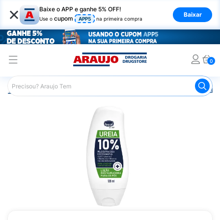
×
Baixe o APP e ganhe 5% OFF!
Baixar
cupom
Use o
APP5
na primeira compra
0
Araujo
Beleza e Cuidados
Cuidado com os Pés
Hidra