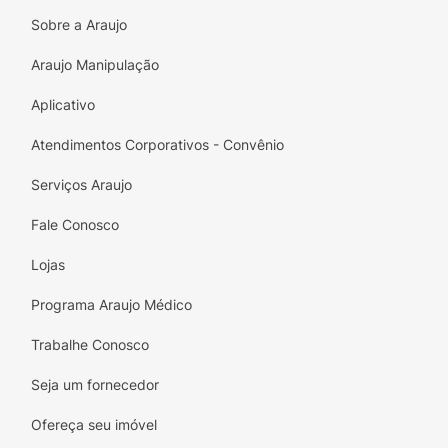
Dê ao seus pés o carinho que eles merecem e
Sobre a Araujo
transforme sua rotina de cuidado pessoal!
Araujo Manipulação
Aplicativo
Atendimentos Corporativos - Convênio
Serviços Araujo
Fale Conosco
Lojas
Programa Araujo Médico
Trabalhe Conosco
Seja um fornecedor
Ofereça seu imóvel