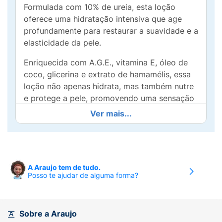
Formulada com 10% de ureia, esta loção
oferece uma hidratação intensiva que age
profundamente para restaurar a suavidade e a
elasticidade da pele.
Enriquecida com A.G.E., vitamina E, óleo de
coco, glicerina e extrato de hamamélis, essa
loção não apenas hidrata, mas também nutre
e protege a pele, promovendo uma sensação
de conforto e frescor. Sua fórmula
Ver mais...
hipoalergênica e livre de parabenos garante
que até as peles mais sensíveis possam
desfrutar de seus benefícios.
De fácil aplicação, a Loção Restauradora
A Araujo tem de tudo.
Posso te ajudar de alguma forma?
Ideal permite que você cuide dos seus pés de
maneira prática e eficiente. Experimente e
descubra como é simples manter a pele dos
pés macia, saudável e livre de ressecamento.
Sobre a Araujo