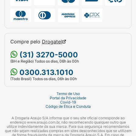
espátula em outras aplicações. As lixas e
compressas já utilizadas deverão ser
descartadas.
Para pessoas que lidam com solventes
orgânicos (tíner e outros), recomenda-se o
Compre pelo
Drogatel
uso de luvas impermeáveis a fim de proteger
a película de esmalte de Loceryl®.
(31) 3270-5000
(BH e Região) Todos os dias, 06h às 00h
A duração do tratamento depende
principalmente da gravidade, localização da
0300.313.1010
infecção e velocidade de crescimento da
(Todo Brasil) Todos os dias, 06h às 00h
unha. Em média, são necessários 6 meses
para as unhas das mãos e de 9-12 meses para
Termo de Uso
as unhas dos pés. O tratamento não deverá
Portal da Privacidade
Covid-19
ser interrompido antes da completa
Código de Ética e Conduta
regeneração da unha e cura das áreas
A Drogaria Araujo S/A informa que o seu site oficial corresponde ao
afetadas.
endereço www.araujo.com.br, não reconhecendo qualquer outro que
utilize indevidamente da sua marca. Para sua segurança recomendamos
que não sejam realizadas compras em sites desconhecidos que se utilizem
Nas infecções graves, com acometimento da
de forma fraudulenta da marca da Drogaria Araujo S.A. Em caso de