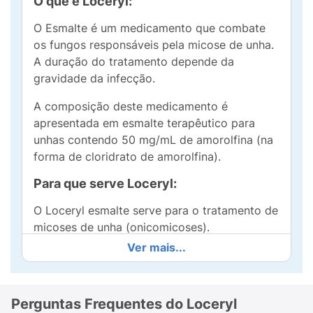
O que é Loceryl:
O Esmalte é um medicamento que combate
os fungos responsáveis pela micose de unha.
A duração do tratamento depende da
gravidade da infecção.
A composição deste medicamento é
apresentada em esmalte terapêutico para
unhas contendo 50 mg/mL de amorolfina (na
forma de cloridrato de amorolfina).
Para que serve Loceryl:
O Loceryl esmalte serve para o tratamento de
micoses de unha (onicomicoses).
Ver mais...
Contra indicação Loceryl:
Não use o medicamento se você for alérgico
aos componentes da fórmula.
Perguntas Frequentes do Loceryl