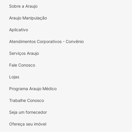
da aplicação anterior, lixar a área afetada
Sobre a Araujo
da unha o mais profundamente possível ,
com auxílio de uma lixa. As lixas utilizadas
Araujo Manipulação
nas unhas afetadas não devem ser
Aplicativo
utilizadas em unhas sadias. Poderá ser
utilizada qualquer lixa de unha nova,
Atendimentos Corporativos - Convênio
devendo descartá-la após utilização nas
unhas afetadas, para evitar a
Serviços Araujo
recontaminação.
Fale Conosco
Limpar e desengordurar a superfície da
Lojas
unha com uma das compressas embebidas
em álcool isopropílico. Alternativamente,
Programa Araujo Médico
poderá ser utilizado algodão embebido em
removedor de esmalte comum.
Trabalhe Conosco
Repetir este processo antes de qualquer
Seja um fornecedor
nova aplicação, visando eliminar os
Ofereça seu imóvel
resíduos de medicamento da aplicação