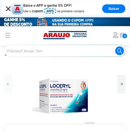
×
Baixe o APP e ganhe 5% OFF!
Baixar
cupom
Use o
APP5
na primeira compra
0
Araujo
Medicamentos
Remédio para Pele e Mucosa