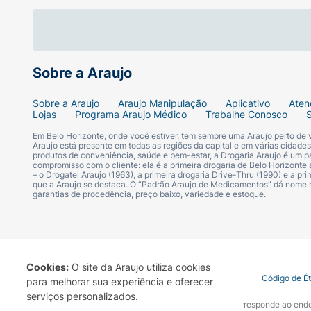
Sobre a Araujo
Sobre a Araujo
Araujo Manipulação
Aplicativo
Aten
Lojas
Programa Araujo Médico
Trabalhe Conosco
Em Belo Horizonte, onde você estiver, tem sempre uma Araujo perto de
Araujo está presente em todas as regiões da capital e em várias cidade
produtos de conveniência, saúde e bem-estar, a Drogaria Araujo é um pa
compromisso com o cliente: ela é a primeira drogaria de Belo Horizonte a
– o Drogatel Araujo (1963), a primeira drogaria Drive-Thru (1990) e a 
que a Araujo se destaca. O “Padrão Araujo de Medicamentos” dá nome
garantias de procedência, preço baixo, variedade e estoque.
Cookies:
O site da Araujo utiliza cookies
Termo de Uso
Portal da Privacidade
Covid-19
Código de É
para melhorar sua experiência e oferecer
serviços personalizados.
A Drogaria Araujo S/A informa que o seu site oficial corresponde ao e