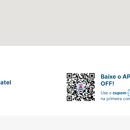
Baixe o A
atel
OFF!
Use o
cupom
na primeira co