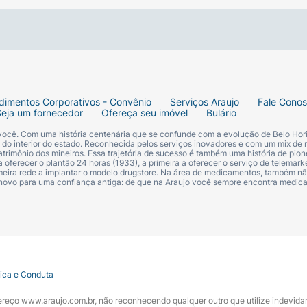
dimentos Corporativos - Convênio
Serviços Araujo
Fale Cono
Seja um fornecedor
Ofereça seu imóvel
Bulário
 você. Com uma história centenária que se confunde com a evolução de Belo Hori
s do interior do estado. Reconhecida pelos serviços inovadores e com um mix de 
trimônio dos mineiros. Essa trajetória de sucesso é também uma história de pion
 oferecer o plantão 24 horas (1933), a primeira a oferecer o serviço de telemarke
primeira rede a implantar o modelo drugstore. Na área de medicamentos, também nã
 novo para uma confiança antiga: de que na Araujo você sempre encontra medi
tica e Conduta
ndereço www.araujo.com.br, não reconhecendo qualquer outro que utilize indevid