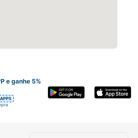
PP e ganhe 5%
APP5
mpra