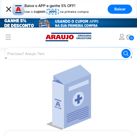
×
Baixe o APP e ganhe 5% OFF!
Baixar
cupom
Use o
APP5
na primeira compra
0
Araujo
Medicamentos
Remédio para o Estômago e Gastro