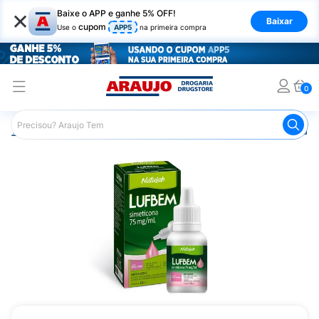
×
Baixe o APP e ganhe 5% OFF!
Baixar
cupom
Use o
APP5
na primeira compra
0
Araujo
Medicamentos
Remédio para o Estômago e Gastro