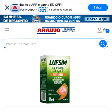
×
Baixe o APP e ganhe 5% OFF!
Baixar
cupom
Use o
APP5
na primeira compra
0
Araujo
Medicamentos
Remédio para o Estômago e Gastro