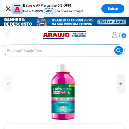
×
Baixe o APP e ganhe 5% OFF!
Baixar
cupom
Use o
APP5
na primeira compra
0
Araujo
Medicamentos
Remédio para o Estômago e Gastro