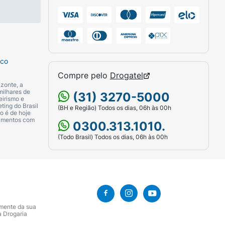
sco
Compre pelo
Drogatel
zonte, a
milhares de
(31) 3270-5000
eirismo e
ting do Brasil
(BH e Região) Todos os dias, 06h às 00h
o é de hoje
camentos com
0300.313.1010.
(Todo Brasil) Todos os dias, 06h às 00h
amente da sua
a Drogaria