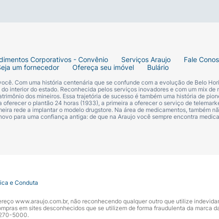
dimentos Corporativos - Convênio
Serviços Araujo
Fale Cono
Seja um fornecedor
Ofereça seu imóvel
Bulário
 você. Com uma história centenária que se confunde com a evolução de Belo Hori
s do interior do estado. Reconhecida pelos serviços inovadores e com um mix de 
trimônio dos mineiros. Essa trajetória de sucesso é também uma história de pion
 oferecer o plantão 24 horas (1933), a primeira a oferecer o serviço de telemarke
primeira rede a implantar o modelo drugstore. Na área de medicamentos, também nã
 novo para uma confiança antiga: de que na Araujo você sempre encontra medi
tica e Conduta
ndereço www.araujo.com.br, não reconhecendo qualquer outro que utilize indevid
pras em sites desconhecidos que se utilizem de forma fraudulenta da marca d
 3270-5000.