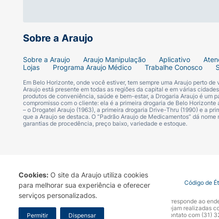
Sobre a Araujo
Sobre a Araujo
Araujo Manipulação
Aplicativo
Aten
Lojas
Programa Araujo Médico
Trabalhe Conosco
Em Belo Horizonte, onde você estiver, tem sempre uma Araujo perto de
Araujo está presente em todas as regiões da capital e em várias cidade
produtos de conveniência, saúde e bem-estar, a Drogaria Araujo é um pa
compromisso com o cliente: ela é a primeira drogaria de Belo Horizonte a
– o Drogatel Araujo (1963), a primeira drogaria Drive-Thru (1990) e a 
que a Araujo se destaca. O “Padrão Araujo de Medicamentos” dá nome
garantias de procedência, preço baixo, variedade e estoque.
Cookies:
O site da Araujo utiliza cookies
Termo de Uso
Portal da Privacidade
Covid-19
Código de É
para melhorar sua experiência e oferecer
serviços personalizados.
A Drogaria Araujo S/A informa que o seu site oficial corresponde ao e
marca. Para sua segurança recomendamos que não sejam realizadas com
Araujo S.A. Em caso de dúvidas, gentileza entrar em contato com (31)
Permitir
Dispensar