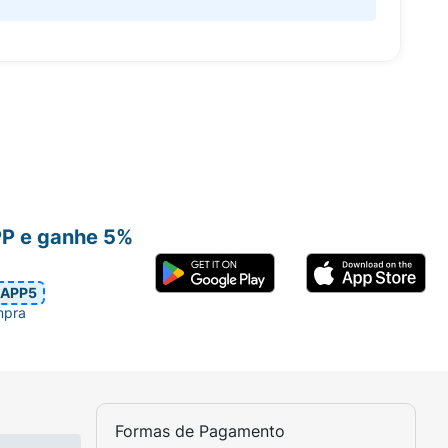
PP e ganhe 5%
APP5
mpra
Formas de Pagamento