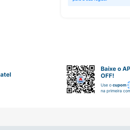
Baixe o A
atel
OFF!
Use o
cupom
na primeira co