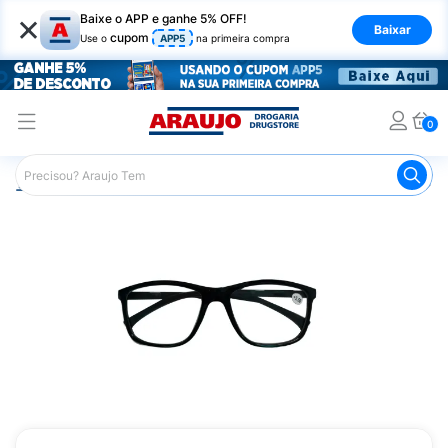
×
Baixe o APP e ganhe 5% OFF!
Baixar
cupom
Use o
APP5
na primeira compra
0
Araujo
Mercado
Livraria
Acessórios para Leitura
L