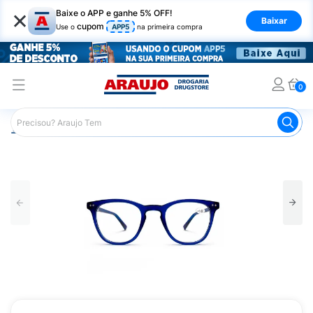
×
Baixe o APP e ganhe 5% OFF!
Baixar
cupom
Use o
APP5
na primeira compra
0
Araujo
Mercado
Livraria
Acessórios para Leitura
L