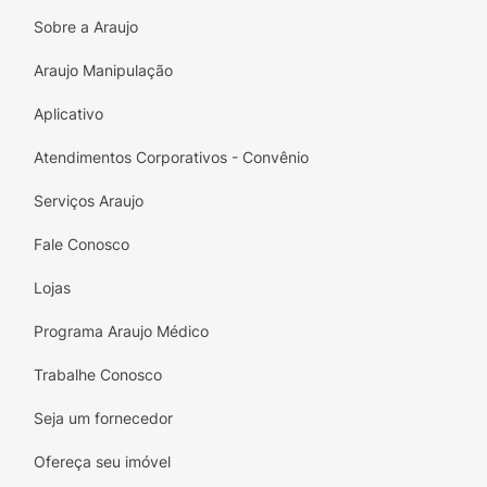
Grau +1,00:
Correção leve indicada para o
Sobre a Araujo
início da presbiopia.
Araujo Manipulação
Design Cristal:
Acabamento translúcido
Aplicativo
moderno.
Atendimentos Corporativos - Convênio
Conforto:
Estrutura leve que não pesa no
rosto.
Serviços Araujo
Versatilidade:
Combina com diversos
Fale Conosco
estilos e ilumina o olhar.
Lojas
Especificações Técnicas:
Programa Araujo Médico
Marca:
MIÓ
Trabalhe Conosco
Modelo:
Leitura / Lupa
Seja um fornecedor
Grau:
+1,00 (Dioptria)
Ofereça seu imóvel
Cor da Armação:
Colorida Translúcido