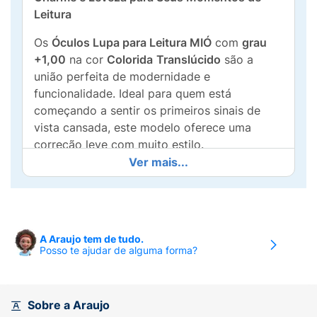
Leitura
Os
Óculos Lupa para Leitura MIÓ
com
grau
+1,00
na cor
Colorida
Translúcido
são a
união perfeita de modernidade e
funcionalidade. Ideal para quem está
começando a sentir os primeiros sinais de
vista cansada, este modelo oferece uma
correção leve com muito estilo.
Ver mais...
A armação cristal traz frescor e jovialidade ao
rosto, fugindo do óbvio sem perder a
elegância. Produzido com materiais de alta
qualidade, o óculos é extremamente leve e
A Araujo tem de tudo.
ergonômico, garantindo que você possa ler,
Posso te ajudar de alguma forma?
trabalhar ou navegar no celular com total
conforto e visão nítida.
Principais Benefícios:
Sobre a Araujo