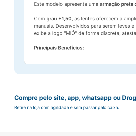
Este modelo apresenta uma
armação preta 
Com
grau +1,50
, as lentes oferecem a ampli
manuais. Desenvolvidos para serem leves e 
exibe a logo "MIÓ" de forma discreta, atest
Principais Benefícios:
Correção Visual:
Grau +1,50 para nitidez 
Design Clássico:
Armação preta robusta e
Conforto:
Estrutura leve com apoio nasal
Compre pelo site, app, whatsapp ou Drog
Versatilidade:
Unissex, ideal para casa, esc
Retire na loja com agilidade e sem passar pelo caixa.
Especificações Técnicas:
Marca:
MIÓ