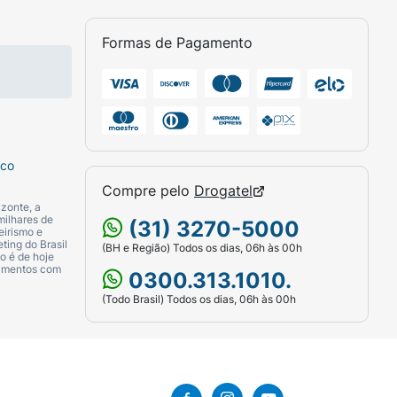
Formas de Pagamento
sco
Compre pelo
Drogatel
zonte, a
milhares de
(31) 3270-5000
eirismo e
ting do Brasil
(BH e Região) Todos os dias, 06h às 00h
o é de hoje
camentos com
0300.313.1010.
(Todo Brasil) Todos os dias, 06h às 00h