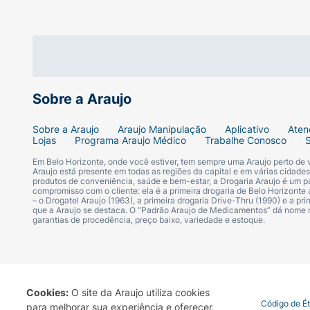
Modelo:
Leitura / Lupa
Grau:
+1,50 (Dioptria)
Cor da Armação:
Preto
Sobre a Araujo
Sobre a Araujo
Araujo Manipulação
Aplicativo
Aten
Material:
Resina termoplástica de alta resi
Lojas
Programa Araujo Médico
Trabalhe Conosco
Em Belo Horizonte, onde você estiver, tem sempre uma Araujo perto de
Araujo está presente em todas as regiões da capital e em várias cidade
produtos de conveniência, saúde e bem-estar, a Drogaria Araujo é um pa
compromisso com o cliente: ela é a primeira drogaria de Belo Horizonte a
– o Drogatel Araujo (1963), a primeira drogaria Drive-Thru (1990) e a 
que a Araujo se destaca. O “Padrão Araujo de Medicamentos” dá nome
garantias de procedência, preço baixo, variedade e estoque.
Cookies:
O site da Araujo utiliza cookies
Termo de Uso
Portal da Privacidade
Covid-19
Código de É
para melhorar sua experiência e oferecer