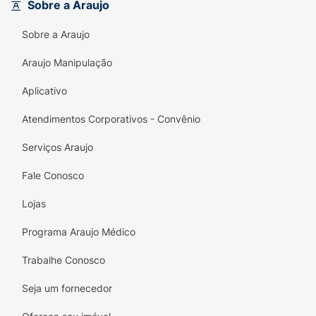
Principais Benefícios:
Sobre a Araujo
Correção Visual:
Grau +1,50 para nitidez
Sobre a Araujo
em curtas distâncias.
Araujo Manipulação
Design Clássico:
Armação preta robusta e
Aplicativo
elegante.
Atendimentos Corporativos - Convênio
Conforto:
Estrutura leve com apoio nasal
anatômico.
Serviços Araujo
Versatilidade:
Unissex, ideal para casa,
Fale Conosco
escritório ou lazer.
Lojas
Especificações Técnicas:
Programa Araujo Médico
Marca:
MIÓ
Trabalhe Conosco
Modelo:
Leitura / Lupa
Seja um fornecedor
Grau:
+1,50 (Dioptria)