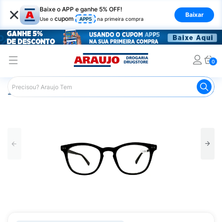
×
Baixe o APP e ganhe 5% OFF!
Baixar
cupom
Use o
APP5
na primeira compra
0
Araujo
Mercado
Livraria
Acessórios para Leitura
L