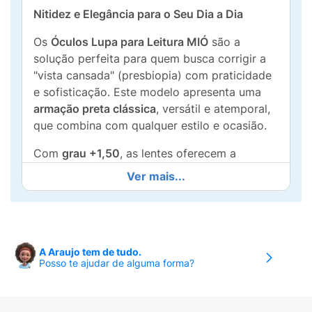
Nitidez e Elegância para o Seu Dia a Dia
Os
Óculos Lupa para Leitura MIÓ
são a
solução perfeita para quem busca corrigir a
"vista cansada" (presbiopia) com praticidade
e sofisticação. Este modelo apresenta uma
armação preta clássica
, versátil e atemporal,
que combina com qualquer estilo e ocasião.
Com
grau +1,50
, as lentes oferecem a
ampliação ideal para trazer clareza a letras
Ver mais...
pequenas em livros, rótulos, telas de celular e
trabalhos manuais. Desenvolvidos para serem
leves e resistentes, proporcionam conforto
durante o uso prolongado, sem pesar no
A Araujo tem de tudo.
rosto. A haste lateral exibe a logo "MIÓ" de
Posso te ajudar de alguma forma?
forma discreta, atestando a qualidade do
design.