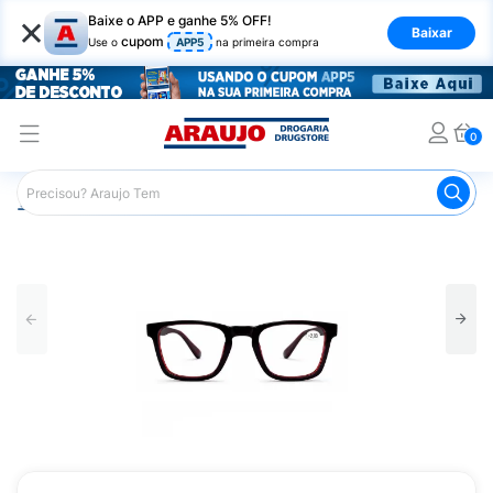
×
Baixe o APP e ganhe 5% OFF!
Baixar
cupom
Use o
APP5
na primeira compra
0
Araujo
Mercado
Livraria
Acessórios para Leitura
L