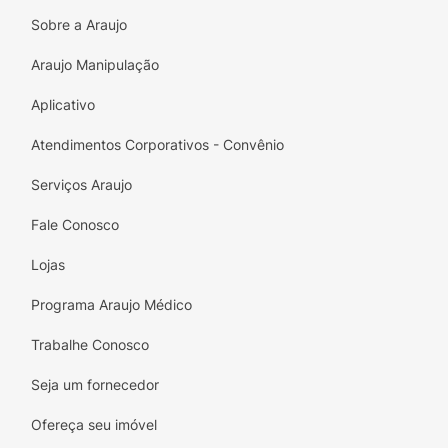
correção eficaz de presbiopia.
Sobre a Araujo
Design Bicolor:
A elegância do preto com a
Araujo Manipulação
energia do vermelho.
Aplicativo
Ergonomia:
Hastes confortáveis que não
Atendimentos Corporativos - Convênio
apertam.
Serviços Araujo
Praticidade:
Ideal para levar na bolsa ou
deixar no escritório.
Fale Conosco
Especificações Técnicas:
Lojas
Marca:
MIÓ
Programa Araujo Médico
Modelo:
Leitura / Lupa
Trabalhe Conosco
Grau:
+2,00 (Dioptria)
Seja um fornecedor
Cor da Armação:
Preto com detalhe interno
Ofereça seu imóvel
Vermelho