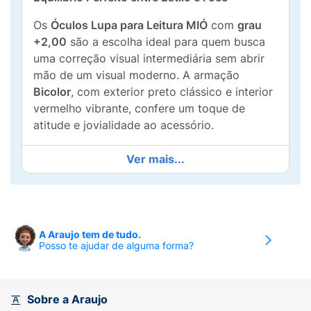
Os
Óculos Lupa para Leitura MIÓ
com
grau
+2,00
são a escolha ideal para quem busca
uma correção visual intermediária sem abrir
mão de um visual moderno. A armação
Bicolor
, com exterior preto clássico e interior
vermelho vibrante, confere um toque de
atitude e jovialidade ao acessório.
Projetados para oferecer conforto
Ver mais...
prolongado, possuem uma estrutura leve e
resistente que se adapta bem ao rosto. São
perfeitos para devolver a nitidez na leitura de
livros, uso de tablets e celulares, ou para
A Araujo tem de tudo.
realizar tarefas que exigem precisão,
Posso te ajudar de alguma forma?
eliminando o desconforto da vista cansada.
Principais Benefícios:
Sobre a Araujo
Grau Intermediário:
Lentes +2,00 para