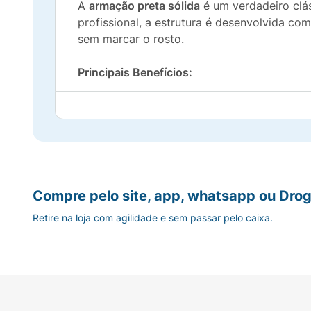
A
armação preta sólida
é um verdadeiro clás
profissional, a estrutura é desenvolvida co
sem marcar o rosto.
Principais Benefícios:
Grau +2,00:
Correção intermediária, uma d
Design Atemporal:
A armação preta é eleg
Versatilidade:
Perfeito para ter na mesa do
Compre pelo site, app, whatsapp ou Drog
Conforto:
Leveza e ergonomia para uma le
Retire na loja com agilidade e sem passar pelo caixa.
Especificações Técnicas:
Produto:
Lupa / Óculos para Leitura
Marca:
MIÓ