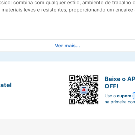
sico: combina com qualquer estilo, ambiente de trabalho ou
m materiais leves e resistentes, proporcionando um encaix
Ver mais...
as mais utilizadas para presbiopia.
ante, unissex e nunca sai de moda.
 escritório, na bolsa ou na cabeceira.
Baixe o A
atel
OFF!
itura prazerosa.
Use o
cupom
na primeira co