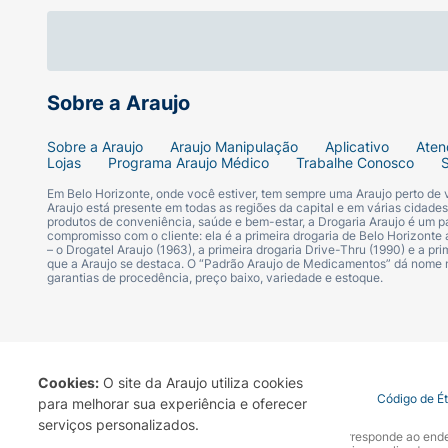
Grau/Dioptria:
+2,00
Cor:
Preto Sólido
Sobre a Araujo
Indicação:
Presbiopia / Leitura de perto /
Sobre a Araujo
Araujo Manipulação
Aplicativo
Aten
Lojas
Programa Araujo Médico
Trabalhe Conosco
Veja o mundo com clareza e a confiança de 
Em Belo Horizonte, onde você estiver, tem sempre uma Araujo perto de
Araujo está presente em todas as regiões da capital e em várias cidade
produtos de conveniência, saúde e bem-estar, a Drogaria Araujo é um pa
compromisso com o cliente: ela é a primeira drogaria de Belo Horizonte a
– o Drogatel Araujo (1963), a primeira drogaria Drive-Thru (1990) e a 
que a Araujo se destaca. O “Padrão Araujo de Medicamentos” dá nome
garantias de procedência, preço baixo, variedade e estoque.
Cookies:
O site da Araujo utiliza cookies
Termo de Uso
Portal da Privacidade
Covid-19
Código de É
para melhorar sua experiência e oferecer
serviços personalizados.
A Drogaria Araujo S/A informa que o seu site oficial corresponde ao e