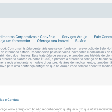
 Uso de telas.
dimentos Corporativos - Convênio
Serviços Araujo
Fale Cono
Seja um fornecedor
Ofereça seu imóvel
Bulário
um design clássico.
 você. Com uma história centenária que se confunde com a evolução de Belo Hori
s do interior do estado. Reconhecida pelos serviços inovadores e com um mix de 
trimônio dos mineiros. Essa trajetória de sucesso é também uma história de pion
 oferecer o plantão 24 horas (1933), a primeira a oferecer o serviço de telemarke
primeira rede a implantar o modelo drugstore. Na área de medicamentos, também nã
 novo para uma confiança antiga: de que na Araujo você sempre encontra medi
tica e Conduta
ndereço www.araujo.com.br, não reconhecendo qualquer outro que utilize indevid