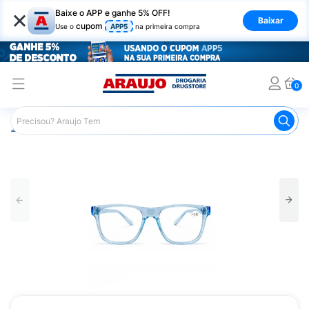
×
Baixe o APP e ganhe 5% OFF!
Baixar
cupom
Use o
APP5
na primeira compra
0
Araujo
Mercado
Livraria
Acessórios para Leitura
L