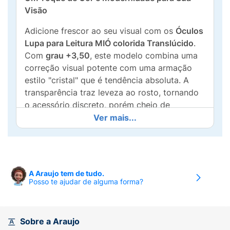
Visão
Adicione frescor ao seu visual com os
Óculos
Lupa para Leitura MIÓ colorida Translúcido
.
Com
grau +3,50
, este modelo combina uma
correção visual potente com uma armação
estilo "cristal" que é tendência absoluta. A
transparência traz leveza ao rosto, tornando
o acessório discreto, porém cheio de
personalidade.
Ver mais...
Ideal para leitura de perto, artesanato ou uso
de dispositivos móveis, ele foi projetado para
oferecer o máximo de conforto. Sua estrutura
A Araujo tem de tudo.
leve não marca o nariz e garante bem-estar
Posso te ajudar de alguma forma?
mesmo após horas de uso, unindo a
funcionalidade que você precisa com o
design que você deseja.
Sobre a Araujo