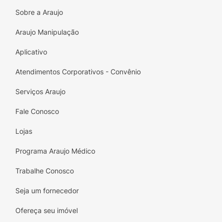
Principais Benefícios:
Sobre a Araujo
Grau +3,50:
Ampliação ideal para maior
Araujo Manipulação
necessidade de correção.
Aplicativo
Design Cristal:
Acabamento translúcido que
ilumina o olhar.
Atendimentos Corporativos - Convênio
Leveza:
Material confortável para uso
Serviços Araujo
diário.
Fale Conosco
Estilo Jovem:
Uma alternativa moderna às
armações clássicas escuras.
Lojas
Especificações Técnicas:
Programa Araujo Médico
Marca:
MIÓ
Trabalhe Conosco
Modelo:
Leitura / Lupa
Seja um fornecedor
Grau:
+3,50 (Dioptria)
Ofereça seu imóvel