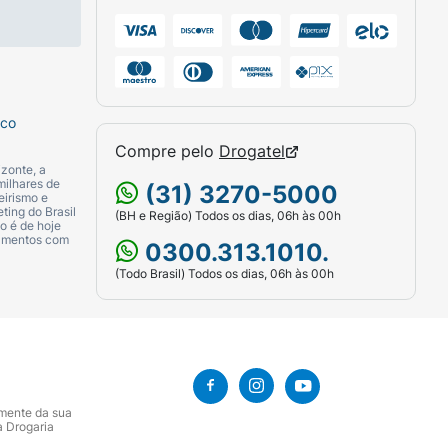
sco
Compre pelo
Drogatel
zonte, a
milhares de
(31) 3270-5000
eirismo e
ting do Brasil
(BH e Região) Todos os dias, 06h às 00h
o é de hoje
camentos com
0300.313.1010.
(Todo Brasil) Todos os dias, 06h às 00h
amente da sua
a Drogaria