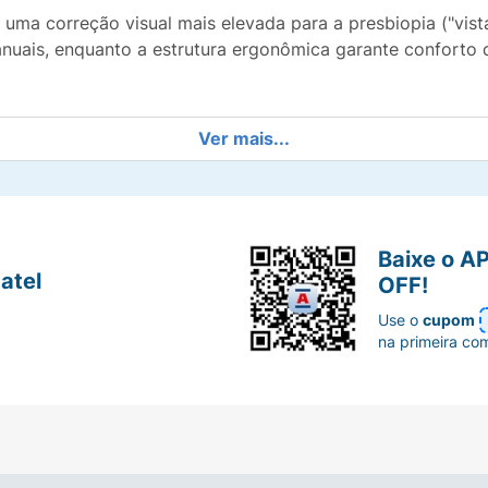
uma correção visual mais elevada para a presbiopia ("vista
anuais, enquanto a estrutura ergonômica garante conforto d
Ver mais...
a nítida.
o olhar e cristal na base para leveza.
Baixe o A
anatômico.
atel
OFF!
a com qualquer ocasião.
Use o
cupom
na primeira co