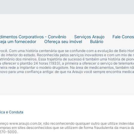
Transparente)
dimentos Corporativos - Convênio
Serviços Araujo
Fale Cono
Seja um fornecedor
Ofereça seu imóvel
Bulário
 você. Com uma história centenária que se confunde com a evolução de Belo Hori
s do interior do estado. Reconhecida pelos serviços inovadores e com um mix de 
trimônio dos mineiros. Essa trajetória de sucesso é também uma história de pion
 oferecer o plantão 24 horas (1933), a primeira a oferecer o serviço de telemarke
primeira rede a implantar o modelo drugstore. Na área de medicamentos, também nã
 novo para uma confiança antiga: de que na Araujo você sempre encontra medi
tica e Conduta
ndereço www.araujo.com.br, não reconhecendo qualquer outro que utilize indevid
pras em sites desconhecidos que se utilizem de forma fraudulenta da marca d
 3270-5000.