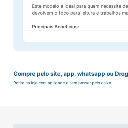
Este modelo é ideal para quem necessita de 
devolvem o foco para leitura e trabalhos m
Principais Benefícios:
Grau +3,50:
Ampliação potente para leitur
Visual Bicolor:
Preto no topo para definir 
Conforto:
Hastes flexíveis e apoio nasal 
Compre pelo site, app, whatsapp ou Drog
Versatilidade:
Design unissex que combin
Retire na loja com agilidade e sem passar pelo caixa.
Especificações Técnicas:
Marca:
MIÓ
Modelo:
Leitura / Lupa