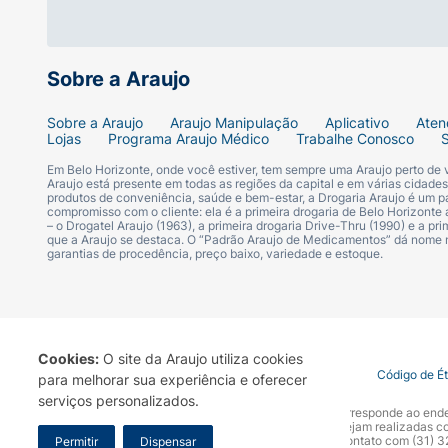
Grau:
+3,50 (Dioptria)
Cor da Armação:
Bicolor (Preto e Cristal/
Sobre a Araujo
Sobre a Araujo
Araujo Manipulação
Aplicativo
Aten
Lojas
Programa Araujo Médico
Trabalhe Conosco
Em Belo Horizonte, onde você estiver, tem sempre uma Araujo perto de
Araujo está presente em todas as regiões da capital e em várias cidade
produtos de conveniência, saúde e bem-estar, a Drogaria Araujo é um pa
compromisso com o cliente: ela é a primeira drogaria de Belo Horizonte a
– o Drogatel Araujo (1963), a primeira drogaria Drive-Thru (1990) e a 
que a Araujo se destaca. O “Padrão Araujo de Medicamentos” dá nome
garantias de procedência, preço baixo, variedade e estoque.
Cookies:
O site da Araujo utiliza cookies
Termo de Uso
Portal da Privacidade
Covid-19
Código de É
para melhorar sua experiência e oferecer
serviços personalizados.
A Drogaria Araujo S/A informa que o seu site oficial corresponde ao e
marca. Para sua segurança recomendamos que não sejam realizadas com
Araujo S.A. Em caso de dúvidas, gentileza entrar em contato com (31)
Permitir
Dispensar