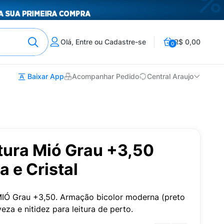
Olá, Entre ou Cadastre-se
R$ 0,00
0
Baixar App
Acompanhar Pedido
Central Araujo
tura Mió Grau +3,50
 e Cristal
 MIÓ Grau +3,50. Armação bicolor moderna (preto
eveza e nitidez para leitura de perto.