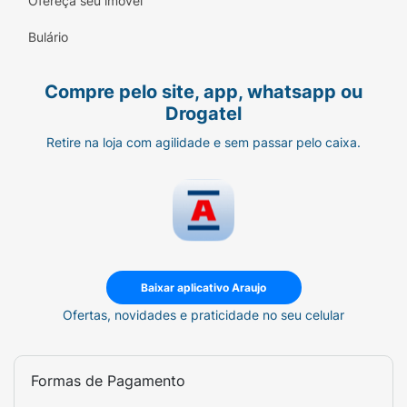
Ofereça seu imóvel
Cor:
Preto Sólido
Bulário
Indicação:
Presbiopia avançada / Leitura de
detalhes.
Compre pelo site, app, whatsapp ou
Drogatel
Veja o mundo com clareza absoluta e estilo
impecável.
Retire na loja com agilidade e sem passar pelo caixa.
Baixar aplicativo Araujo
Ofertas, novidades e praticidade no seu celular
Formas de Pagamento