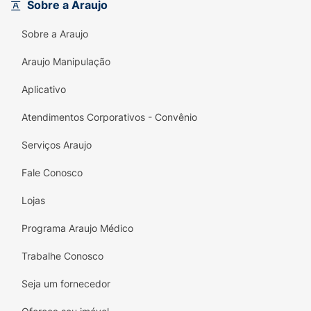
Sobre a Araujo
Grau +4,00:
Alta dioptria para quem
Sobre a Araujo
precisa de máxima definição em curtas
distâncias.
Araujo Manipulação
Estilo Atemporal:
A armação preta é
Aplicativo
discreta, elegante e nunca sai de moda.
Atendimentos Corporativos - Convênio
Foco Total:
Recupere a autonomia para ler
Serviços Araujo
bulas, rótulos e realizar trabalhos manuais.
Fale Conosco
Ergonomia:
Desenvolvido para oferecer
conforto mesmo em uso prolongado.
Lojas
Especificações Técnicas:
Programa Araujo Médico
Produto:
Lupa / Óculos para Leitura
Trabalhe Conosco
Marca:
MIÓ
Seja um fornecedor
Grau/Dioptria:
+4,00 (Dioptria)