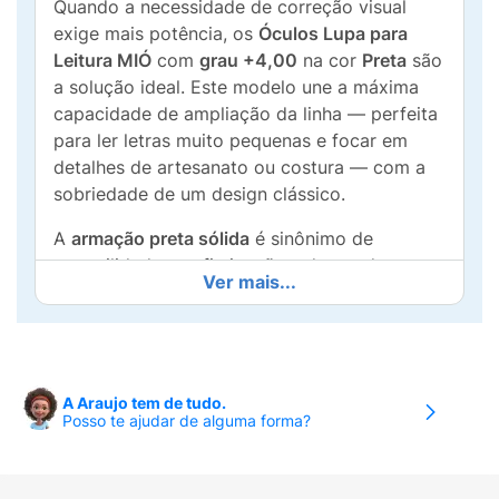
Quando a necessidade de correção visual
exige mais potência, os
Óculos Lupa para
Leitura MIÓ
com
grau +4,00
na cor
Preta
são
a solução ideal. Este modelo une a máxima
capacidade de ampliação da linha — perfeita
para ler letras muito pequenas e focar em
detalhes de artesanato ou costura — com a
sobriedade de um design clássico.
A
armação preta sólida
é sinônimo de
versatilidade e sofisticação, adaptando-se
Ver mais...
harmoniosamente a qualquer formato de
rosto e estilo pessoal, seja no ambiente de
trabalho ou em casa. Além de funcional, a
peça é construída com material leve e
resistente, garantindo que o uso de um grau
A Araujo tem de tudo.
Posso te ajudar de alguma forma?
mais alto seja uma experiência confortável e
sem peso excessivo.
Principais Benefícios: