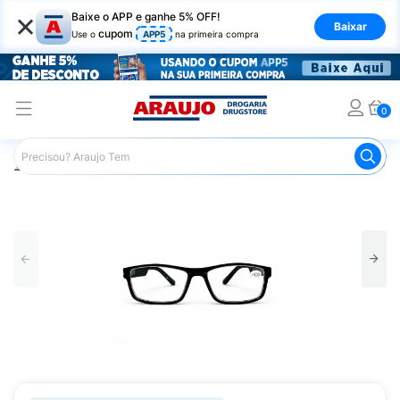
×
Baixe o APP e ganhe 5% OFF!
Baixar
cupom
Use o
APP5
na primeira compra
0
Araujo
Mercado
Livraria
Acessórios para Leitura