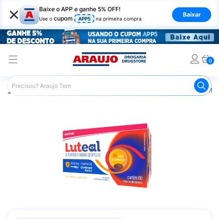
×
Baixe o APP e ganhe 5% OFF!
Baixar
cupom
Use o
APP5
na primeira compra
0
Araujo
Saúde e Bem Estar
Vitaminas e Minerais
Anti