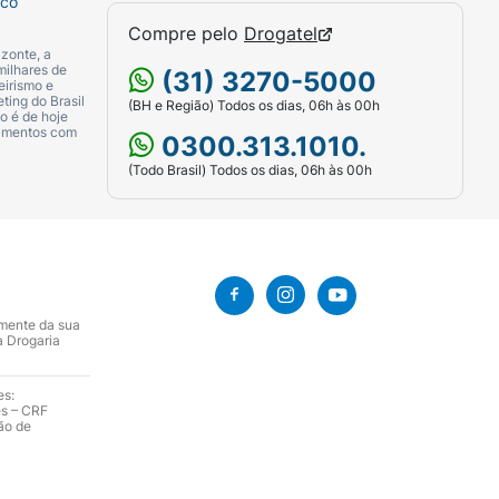
sco
Compre pelo
Drogatel
zonte, a
milhares de
(31) 3270-5000
eirismo e
ting do Brasil
(BH e Região) Todos os dias, 06h às 00h
o é de hoje
camentos com
0300.313.1010.
(Todo Brasil) Todos os dias, 06h às 00h
amente da sua
a Drogaria
es:
es – CRF
ão de