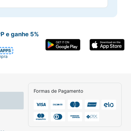
PP e ganhe 5%
APP5
mpra
Formas de Pagamento