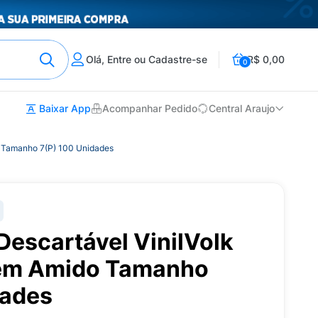
Olá, Entre ou Cadastre-se
R$ 0,00
0
Baixar App
Acompanhar Pedido
Central Araujo
do Tamanho 7(P) 100 Unidades
 Descartável VinilVolk
Sem Amido Tamanho
dades