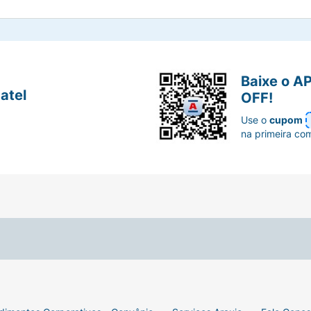
Baixe o A
atel
OFF!
Use o
cupom
na primeira co