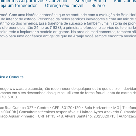
dimentos Corporativos - Convênio
Serviços Araujo
Fale Cono
Seja um fornecedor
Ofereça seu imóvel
Bulário
 você. Com uma história centenária que se confunde com a evolução de Belo Hori
s do interior do estado. Reconhecida pelos serviços inovadores e com um mix de 
trimônio dos mineiros. Essa trajetória de sucesso é também uma história de pion
 oferecer o plantão 24 horas (1933), a primeira a oferecer o serviço de telemarke
primeira rede a implantar o modelo drugstore. Na área de medicamentos, também nã
 novo para uma confiança antiga: de que na Araujo você sempre encontra medi
tica e Conduta
ndereço www.araujo.com.br, não reconhecendo qualquer outro que utilize indevid
pras em sites desconhecidos que se utilizem de forma fraudulenta da marca d
 3270-5000.
ço: Rua Curitiba 327 - Centro - CEP: 30170-120 - Belo Horizonte - MG | Telefon
s 00:00h | Consultores técnicos responsáveis: Hairton Ayres Azevedo Guimarã
hiago Aguiar Pinheiro - CRF Nº 13.748. Alvará Sanitário: 2025020713 | Autorizaç