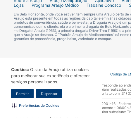
Sobre a Araujo
Araujo Manipulação
Aplicativo
Aten
Lojas
Programa Araujo Médico
Trabalhe Conosco
Em Belo Horizonte, onde você estiver, tem sempre uma Araujo perto de
Araujo está presente em todas as regiões da capital e em várias cidade
produtos de conveniência, saúde e bem-estar, a Drogaria Araujo é um pa
compromisso com o cliente: ela é a primeira drogaria de Belo Horizonte a
– o Drogatel Araujo (1963), a primeira drogaria Drive-Thru (1990) e a 
que a Araujo se destaca. O “Padrão Araujo de Medicamentos” dá nome
garantias de procedência, preço baixo, variedade e estoque.
Cookies:
O site da Araujo utiliza cookies
Termo de Uso
Portal da Privacidade
Covid-19
Código de É
para melhorar sua experiência e oferecer
serviços personalizados.
A Drogaria Araujo S/A informa que o seu site oficial corresponde ao e
marca. Para sua segurança recomendamos que não sejam realizadas com
Araujo S.A. Em caso de dúvidas, gentileza entrar em contato com (31)
Permitir
Dispensar
Razão Social: Drogaria Araujo S.A | CNPJ: 17.256.512.0001-16 | Endere
Preferências de Cookies
0300.313.1010 e (31) 3270-5000 Horário de funcionamento - 06:00h à
10.965 | Yasmin Silva Alvarenga – CRF 52.584 - Consultor substituto: T
Funcionamento da Empresa (AFE): 7.16355-1