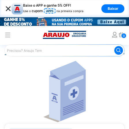
×
Baixe o APP e ganhe 5% OFF!
Baixar
cupom
Use o
APP5
na primeira compra
0
Araujo
Medicamentos
Medicamentos Especiais
Onco