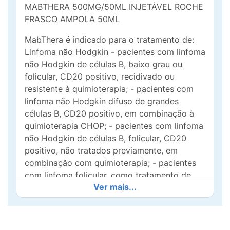
MABTHERA 500MG/50ML INJETÁVEL ROCHE
FRASCO AMPOLA 50ML
MabThera é indicado para o tratamento de:
Linfoma não Hodgkin - pacientes com linfoma
não Hodgkin de células B, baixo grau ou
folicular, CD20 positivo, recidivado ou
resistente à quimioterapia; - pacientes com
linfoma não Hodgkin difuso de grandes
células B, CD20 positivo, em combinação à
quimioterapia CHOP; - pacientes com linfoma
não Hodgkin de células B, folicular, CD20
positivo, não tratados previamente, em
combinação com quimioterapia; - pacientes
com linfoma folicular, como tratamento de
Ver mais...
manutenção, após resposta à terapia de
indução. Artrite reumatoide MabThera em
combinação com metotrexato está indicado
para o tratamento de pacientes adultos com