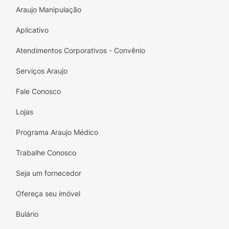
trigo, derivados de Leite de Vaca e derivados
Araujo Manipulação
de Gergelim. Pode conter Centeio,
Crustáceos (Camarão e Caranguejo), Ovos,
Aplicativo
Peixes e Látex Natural. Contém Glúten.
Atendimentos Corporativos - Convênio
Serviços Araujo
Fale Conosco
Lojas
Programa Araujo Médico
Trabalhe Conosco
Seja um fornecedor
Ofereça seu imóvel
Bulário