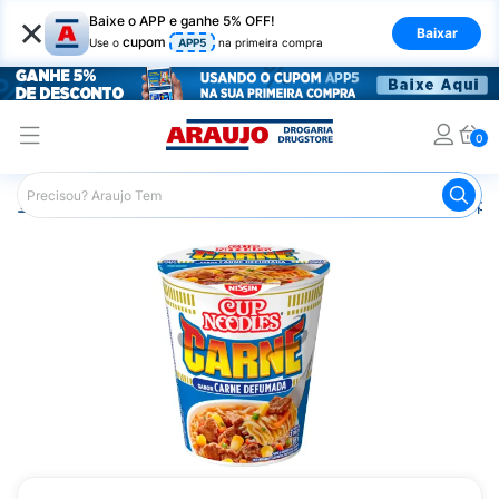
×
Baixe o APP e ganhe 5% OFF!
Baixar
cupom
Use o
APP5
na primeira compra
0
Araujo
Mercado
Massas
Macarrão Instantâneo Cup