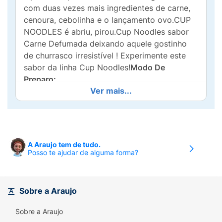
com duas vezes mais ingredientes de carne,
cenoura, cebolinha e o lançamento ovo.CUP
NOODLES é abriu, pirou.Cup Noodles sabor
Carne Defumada deixando aquele gostinho
de churrasco irresistível ! Experimente este
sabor da linha Cup Noodles!
Modo De
Preparo:
Ver mais...
ÁGUA FERVENTE
Coloque 300ml de água
fervente até a linha interna do copo.Feche a
tampa e aguarde 3 minutos.Misture bem e
sirva-se!
A Araujo tem de tudo.
Posso te ajudar de alguma forma?
MICROONDAS
Coloque 300ml de água até a
linha interna do copo.Leve ao micro-ondas
por 2min e 30seg, retire e aguarde por cerca
de 1 minuto.Misture bem e sirva-se!
Sobre a Araujo
Alérgicos:
Contém Cevada,Soja, derivados de
Sobre a Araujo