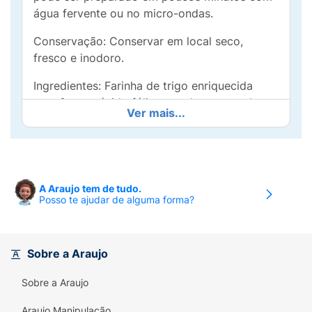
água fervente ou no micro-ondas.
Conservação: Conservar em local seco,
fresco e inodoro.
Ingredientes: Farinha de trigo enriquecida
com ferro e ácido fólico, gordura vegetal,
Ver mais...
tempero sabor yakissoba tradicional, fécula
de mandioca, proteína de soja texturizada
temperada, sal, repolho em flocos, cenoura
em tiras, cloreto de potássio, cebolinha em
anéis, alho em pó, realçadores de sabor
A Araujo tem de tudo.
Posso te ajudar de alguma forma?
glutamato monossódico, inosinato dissódico
e guanilato dissódico, antiumectante dióxido
de silício, reguladores de acidez carbonato de
potássio e ácido cítrico, corantes caramelo IV,
Sobre a Araujo
sintético idêntico ao natural betacaroteno e
Sobre a Araujo
caramelo III, estabilizantes hexametafosfato
de sódio, tripolifosfato de sódio e pirofosfato
Araujo Manipulação