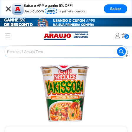
×
Baixe o APP e ganhe 5% OFF!
Baixar
cupom
Use o
APP5
na primeira compra
0
Araujo
Mercado
Massas
Macarrão Instantâneo Cup 