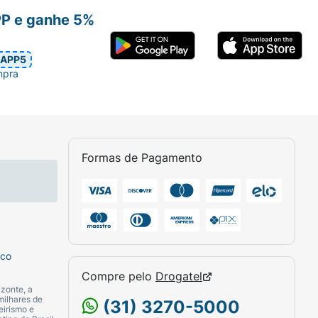
PP e ganhe 5%
APP5
mpra
Formas de Pagamento
sco
Compre pelo
Drogatel
zonte, a
milhares de
(31) 3270-5000
eirismo e