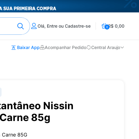
Olá, Entre ou Cadastre-se
R$ 0,00
0
Baixar App
Acompanhar Pedido
Central Araujo
tantâneo Nissin
 Carne 85g
n Carne 85G