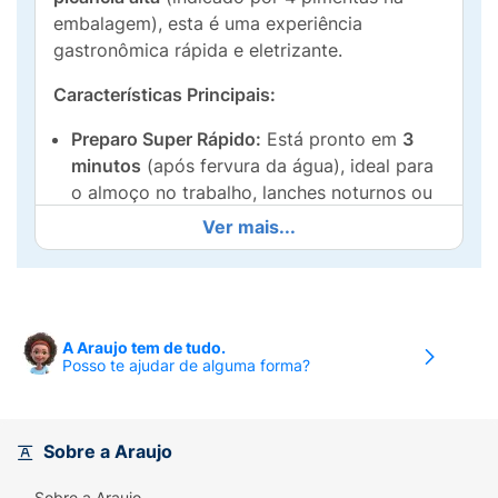
embalagem), esta é uma experiência
gastronômica rápida e eletrizante.
Características Principais:
Preparo Super Rápido:
Está pronto em
3
minutos
(após fervura da água), ideal para
o almoço no trabalho, lanches noturnos ou
quando o tempo é curto.
Ver mais...
Sabor Intenso:
Macarrão instantâneo com
tempero sabor
Carne Picante
,
proporcionando um gosto marcante e
envolvente.
A Araujo tem de tudo.
Posso te ajudar de alguma forma?
Picância Elevada:
Para os verdadeiros
amantes de pimenta, garantindo um toque
picante que aquece o paladar.
Sobre a Araujo
Porção Ideal:
Contém 80g de macarrão e
Sobre a Araujo