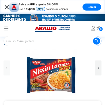
×
Baixe o APP e ganhe 5% OFF!
Baixar
cupom
Use o
APP5
na primeira compra
0
Araujo
Mercado
Massas
Macarrão Instantâneo Nissi