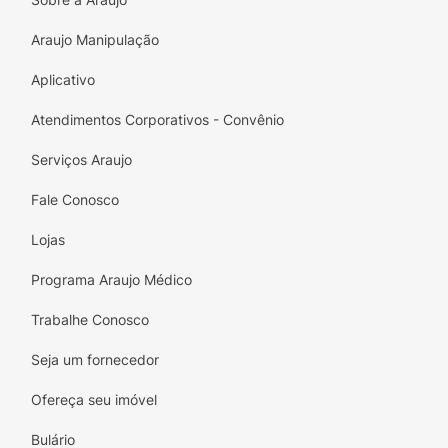
5g de tempero (total de 85g), a porção
perfeita para uma refeição individual
Araujo Manipulação
satisfatória.
Aplicativo
Transforme seu lanche em uma explosão de
Atendimentos Corporativos - Convênio
sabor e calor com o Miojo Nissin Lámen
Carne Picante. Basta ferver, cozinhar por 3
Serviços Araujo
minutos e desfrutar!
Fale Conosco
Lojas
Programa Araujo Médico
Trabalhe Conosco
Seja um fornecedor
Ofereça seu imóvel
Bulário