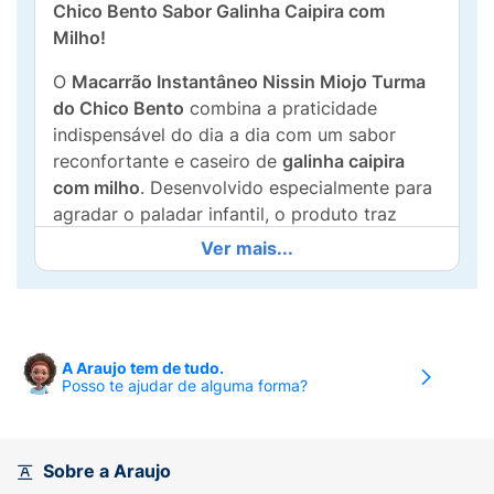
Chico Bento Sabor Galinha Caipira com
Milho!
O
Macarrão Instantâneo Nissin Miojo Turma
do Chico Bento
combina a praticidade
indispensável do dia a dia com um sabor
reconfortante e caseiro de
galinha caipira
com milho
. Desenvolvido especialmente para
agradar o paladar infantil, o produto traz
estampados na embalagem os carismáticos
Ver mais...
personagens Chico Bento e Rosinha, tornando
a hora da refeição muito mais lúdica e
divertida.
Com uma fórmula que serve como
fonte de
A Araujo tem de tudo.
Posso te ajudar de alguma forma?
cálcio
, este macarrão com ovos acompanha
um sachê de tempero exclusivo de 5g,
totalizando 75g de pura gostosura. Ele é a
escolha perfeita para quem precisa de um
Sobre a Araujo