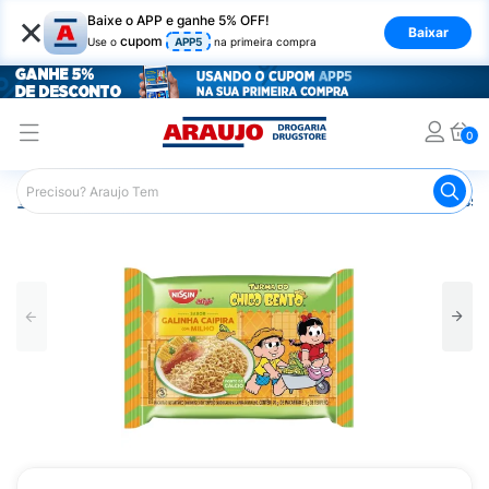
×
Baixe o APP e ganhe 5% OFF!
Baixar
cupom
Use o
APP5
na primeira compra
0
Araujo
Mercado
Massas
Macarrão Instantâneo Nissi