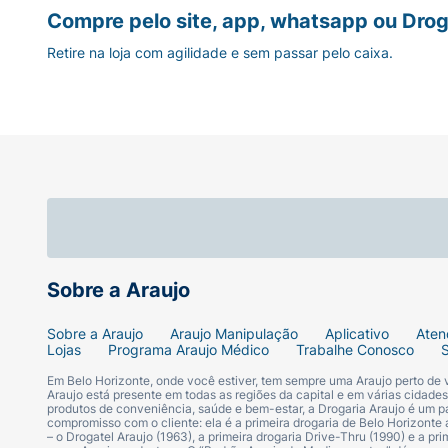
Fórmula Pura:
Totalmente livre de glúten, 
Compre pelo site, app, whatsapp ou Drog
Retire na loja com agilidade e sem passar pelo caixa.
Praticidade no Tratamento:
Embalagem eco
Sobre a Araujo
Sobre a Araujo
Araujo Manipulação
Aplicativo
Aten
Lojas
Programa Araujo Médico
Trabalhe Conosco
Em Belo Horizonte, onde você estiver, tem sempre uma Araujo perto de
Araujo está presente em todas as regiões da capital e em várias cidade
produtos de conveniência, saúde e bem-estar, a Drogaria Araujo é um pa
compromisso com o cliente: ela é a primeira drogaria de Belo Horizonte a
– o Drogatel Araujo (1963), a primeira drogaria Drive-Thru (1990) e a 