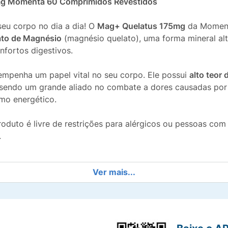
mg Momenta 60 Comprimidos Revestidos
seu corpo no dia a dia! O
Mag+ Quelatus 175mg
da Momenta
nato de Magnésio
(magnésio quelato), uma forma mineral al
fortos digestivos.
empenha um papel vital no seu corpo. Ele possui
alto teor
 sendo um grande aliado no combate a dores causadas por t
smo energético.
roduto é livre de restrições para alérgicos ou pessoas com
.
Ver mais...
o de Magnésio (Quelato), proporcionando máximo aproveit
 recuperação e no bom funcionamento dos músculos e nerv