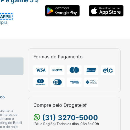
PP e ganhe 5%
 o consumo diário contínuo.
APP5
mpra
Formas de Pagamento
sco
Compre pelo
Drogatel
zonte, a
milhares de
(31) 3270-5000
eirismo e
ting do Brasil
(BH e Região) Todos os dias, 06h às 00h
o é de hoje