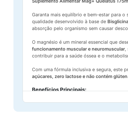
Suplemento Alimentar Mag+ Quelatus 175
Garanta mais equilíbrio e bem-estar para o 
qualidade desenvolvido à base de
Bisglici
absorção pelo organismo sem causar descon
O magnésio é um mineral essencial que des
funcionamento muscular e neuromuscular
,
contribuir para a saúde óssea e o metaboli
Com uma fórmula inclusiva e segura, este p
açúcares, zero lactose e não contém glúten
Benefícios Principais:
Alta Absorção:
Composto por Bisglicinat
Suporte Muscular:
Auxilia ativamente na