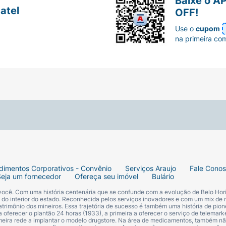
Baixe o A
lactose e açúcares.
atel
OFF!
nômica contendo 60 comprimidos revestidos, ideais para
Use o
cupom
na primeira co
dimentos Corporativos - Convênio
Serviços Araujo
Fale Cono
Seja um fornecedor
Ofereça seu imóvel
Bulário
 você. Com uma história centenária que se confunde com a evolução de Belo Hori
s do interior do estado. Reconhecida pelos serviços inovadores e com um mix de 
trimônio dos mineiros. Essa trajetória de sucesso é também uma história de pion
 oferecer o plantão 24 horas (1933), a primeira a oferecer o serviço de telemarke
primeira rede a implantar o modelo drugstore. Na área de medicamentos, também nã