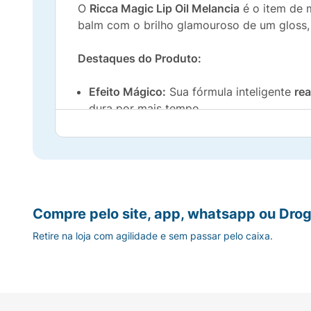
O
Ricca Magic Lip Oil Melancia
é o item de m
balm com o brilho glamouroso de um gloss,
Destaques do Produto:
Efeito Mágico:
Sua fórmula inteligente
re
dura por mais tempo.
Hidratação Profunda:
Com textura confor
deixando-os macios e saudáveis.
Brilho e Volume:
Proporciona um brilho es
Compre pelo site, app, whatsapp ou Drog
Aroma Delicioso:
Possui um aroma agrad
Retire na loja com agilidade e sem passar pelo caixa.
Embalagem Fofa:
O frasco de
4ml
conta c
Use o
Magic Lip Oil Ricca
sozinho ou por ci