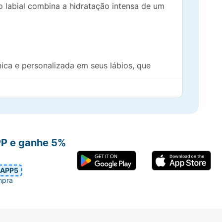
o labial combina a hidratação intensa de um
ica e personalizada em seus lábios, que
e
os lábios, combatendo o ressecamento e
s com um aspecto irresistível.
PP e ganhe 5%
osa.
APP5
mpra
elancia, perfeito para colecionar.
onalizada em seus lábios!