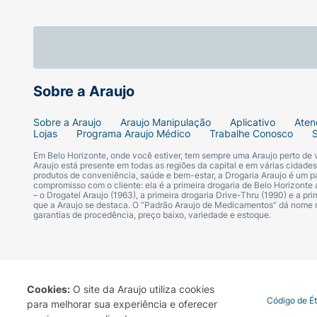
Sobre a Araujo
Sobre a Araujo
Araujo Manipulação
Aplicativo
Aten
Lojas
Programa Araujo Médico
Trabalhe Conosco
Em Belo Horizonte, onde você estiver, tem sempre uma Araujo perto de
Araujo está presente em todas as regiões da capital e em várias cidade
produtos de conveniência, saúde e bem-estar, a Drogaria Araujo é um pa
compromisso com o cliente: ela é a primeira drogaria de Belo Horizonte a
– o Drogatel Araujo (1963), a primeira drogaria Drive-Thru (1990) e a 
que a Araujo se destaca. O “Padrão Araujo de Medicamentos” dá nome
garantias de procedência, preço baixo, variedade e estoque.
Cookies:
O site da Araujo utiliza cookies
Termo de Uso
Portal da Privacidade
Covid-19
Código de É
para melhorar sua experiência e oferecer