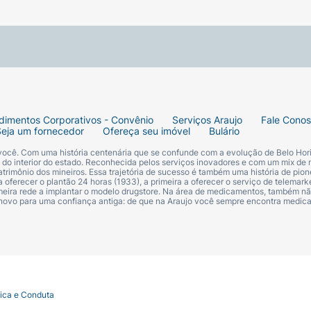
dimentos Corporativos - Convênio
Serviços Araujo
Fale Cono
Seja um fornecedor
Ofereça seu imóvel
Bulário
 você. Com uma história centenária que se confunde com a evolução de Belo Hori
s do interior do estado. Reconhecida pelos serviços inovadores e com um mix de 
trimônio dos mineiros. Essa trajetória de sucesso é também uma história de pion
 oferecer o plantão 24 horas (1933), a primeira a oferecer o serviço de telemarke
primeira rede a implantar o modelo drugstore. Na área de medicamentos, também nã
 novo para uma confiança antiga: de que na Araujo você sempre encontra medi
tica e Conduta