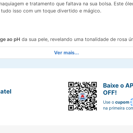
aquiagem e tratamento que faltava na sua bolsa. Este óle
 tudo isso com um toque divertido e mágico.
age ao pH
da sua pele, revelando uma tonalidade de rosa ún
Ver mais...
tável e não pegajosa, o
Lip Oil
nutre e
hidrata intensament
pelhado que realça o volume natural dos lábios, deixando-o
Baixe o A
atel
OFF!
ável de
Melancia
para tornar a aplicação ainda mais prazer
Use o
cupom
na primeira co
om um charmoso aplicador com um detalhe em formato de m
ma do seu batom preferido e descubra a magia da cor pers