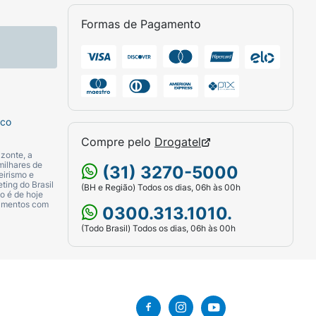
Formas de Pagamento
sco
Compre pelo
Drogatel
zonte, a
milhares de
(31) 3270-5000
eirismo e
ting do Brasil
(BH e Região) Todos os dias, 06h às 00h
o é de hoje
camentos com
0300.313.1010.
(Todo Brasil) Todos os dias, 06h às 00h