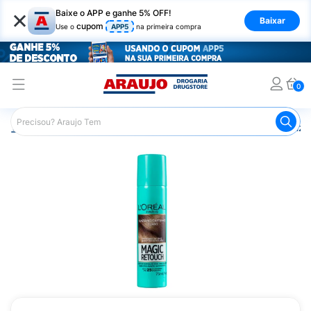
×
Baixe o APP e ganhe 5% OFF!
Baixar
cupom
Use o
APP5
na primeira compra
0
Araujo
Cabelo
Tintura e Coloração
Retoque de Raiz