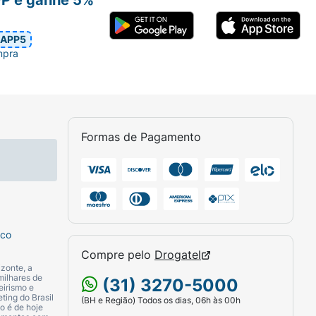
APP5
mpra
Formas de Pagamento
sco
Compre pelo
Drogatel
zonte, a
milhares de
(31) 3270-5000
eirismo e
ting do Brasil
(BH e Região) Todos os dias, 06h às 00h
o é de hoje