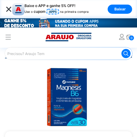
×
Baixe o APP e ganhe 5% OFF!
Baixar
cupom
Use o
APP5
na primeira compra
0
Araujo
Saúde e Bem Estar
Vitaminas e Minerais
Outra