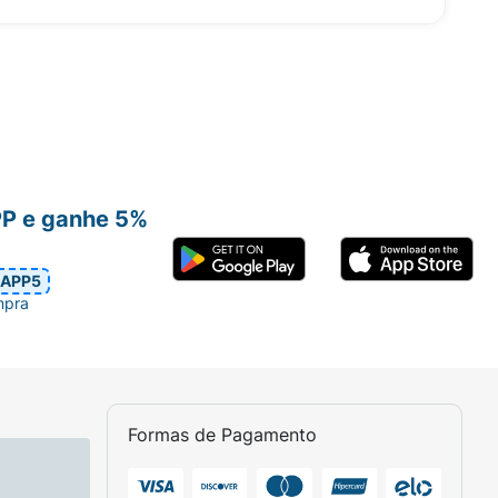
PP e ganhe 5%
APP5
mpra
Formas de Pagamento