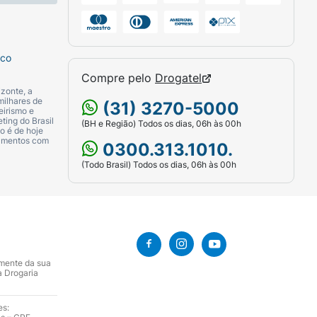
sco
Compre pelo
Drogatel
zonte, a
milhares de
(31) 3270-5000
eirismo e
ting do Brasil
(BH e Região) Todos os dias, 06h às 00h
o é de hoje
camentos com
0300.313.1010.
(Todo Brasil) Todos os dias, 06h às 00h
amente da sua
a Drogaria
es: