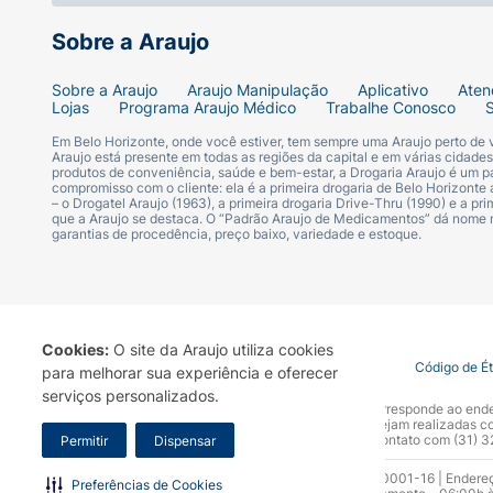
Sobre a Araujo
Sobre a Araujo
Araujo Manipulação
Aplicativo
Aten
Lojas
Programa Araujo Médico
Trabalhe Conosco
Em Belo Horizonte, onde você estiver, tem sempre uma Araujo perto de
Araujo está presente em todas as regiões da capital e em várias cidade
produtos de conveniência, saúde e bem-estar, a Drogaria Araujo é um pa
compromisso com o cliente: ela é a primeira drogaria de Belo Horizonte a
– o Drogatel Araujo (1963), a primeira drogaria Drive-Thru (1990) e a 
que a Araujo se destaca. O “Padrão Araujo de Medicamentos” dá nome
garantias de procedência, preço baixo, variedade e estoque.
Cookies:
O site da Araujo utiliza cookies
Termo de Uso
Portal da Privacidade
Covid-19
Código de É
para melhorar sua experiência e oferecer
serviços personalizados.
A Drogaria Araujo S/A informa que o seu site oficial corresponde ao e
marca. Para sua segurança recomendamos que não sejam realizadas com
Araujo S.A. Em caso de dúvidas, gentileza entrar em contato com (31)
Permitir
Dispensar
Razão Social: Drogaria Araujo S.A | CNPJ: 17.256.512.0001-16 | Endere
Preferências de Cookies