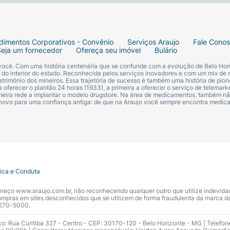
dimentos Corporativos - Convênio
Serviços Araujo
Fale Cono
Seja um fornecedor
Ofereça seu imóvel
Bulário
 você. Com uma história centenária que se confunde com a evolução de Belo Hori
s do interior do estado. Reconhecida pelos serviços inovadores e com um mix de 
trimônio dos mineiros. Essa trajetória de sucesso é também uma história de pion
 oferecer o plantão 24 horas (1933), a primeira a oferecer o serviço de telemarke
primeira rede a implantar o modelo drugstore. Na área de medicamentos, também nã
 novo para uma confiança antiga: de que na Araujo você sempre encontra medi
tica e Conduta
ndereço www.araujo.com.br, não reconhecendo qualquer outro que utilize indevid
pras em sites desconhecidos que se utilizem de forma fraudulenta da marca d
 3270-5000.
ço: Rua Curitiba 327 - Centro - CEP: 30170-120 - Belo Horizonte - MG | Telefon