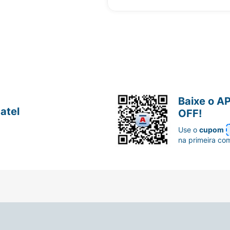
Baixe o A
atel
OFF!
Use o
cupom
na primeira co