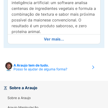
inteligência artificial: um software analisa
centenas de ingredientes vegetais e formula a
combinação de textura e sabor mais próxima
possível da maionese convencional. O
resultado é um produto saboroso, e zero
proteína animal.
Ver mais...
Ingredientes:
Óleo de canola, água, grão-de-
bico, vinagre de álcool, açúcar mascavo, sal,
amido de milho, semente de mostarda,
extrato de acerola, suco de limão, especiarias
(alho e pimenta), vitamina E, goma xantana,
A Araujo tem de tudo.
Posso te ajudar de alguma forma?
ácido cítrico e EDTA.
Alérgicos:
Contém Glúten*:
Não
Contém
Aromatizante*:
Não
Sobre a Araujo
Contém
Aromatizante Artificial:
Não
Contém
Contém Lactose:
Não
Sobre a Araujo
Contém
Contém Ovo:
Não Contém
Contém
Araujo Manipulação