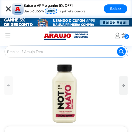
×
Baixe o APP e ganhe 5% OFF!
Baixar
cupom
Use o
APP5
na primeira compra
0
Araujo
Mercado
Molhos
Maionese Vegana NotCo Not