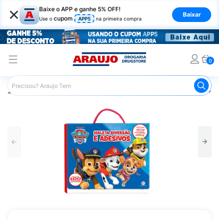
×
Baixe o APP e ganhe 5% OFF!
Baixar
cupom
Use o
APP5
na primeira compra
0
Araujo
Infantil
Brinquedos Infantis
Maleta Diversão e 