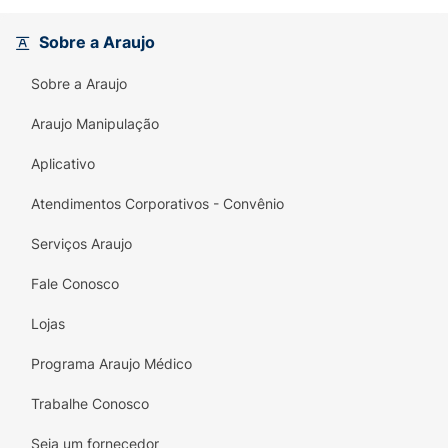
Kit Completo:
Contém 1 livro de colorir, 1
de atividades e 1 de adesivos.
Sobre a Araujo
Interatividade:
Mais de 100 adesivos
Sobre a Araujo
reutilizáveis.
Araujo Manipulação
Portabilidade:
Formato de maleta com alça,
Aplicativo
fácil de transportar.
Atendimentos Corporativos - Convênio
Desenvolvimento:
Estimula a coordenação
motora e a criatividade.
Serviços Araujo
Especificações Técnicas:
Fale Conosco
Editora:
Ciranda Cultural
Lojas
Tema:
Patrulha Canina (Paw Patrol)
Programa Araujo Médico
Conteúdo:
3 Livros brochura dentro da
Trabalhe Conosco
maleta
Seja um fornecedor