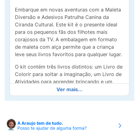
Embarque em novas aventuras com a Maleta
Diversão e Adesivos Patrulha Canina da
Ciranda Cultural. Este kit é o presente ideal
para os pequenos fãs dos filhotes mais
corajosos da TV. A embalagem em formato
de maleta com alça permite que a criança
leve seus livros favoritos para qualquer lugar.
O kit contém três livros distintos: um Livro de
Colorir para soltar a imaginação, um Livro de
Atividades para aprender brincando e um
Livro de Adesivos. O grande destaque são os
Ver mais...
mais de 100 adesivos reutilizáveis, permitindo
colar e descolar os personagens Chase,
Marshall, Skye e Rubble várias vezes, criando
diferentes cenários e histórias.
A Araujo tem de tudo.
Posso te ajudar de alguma forma?
Principais Benefícios: