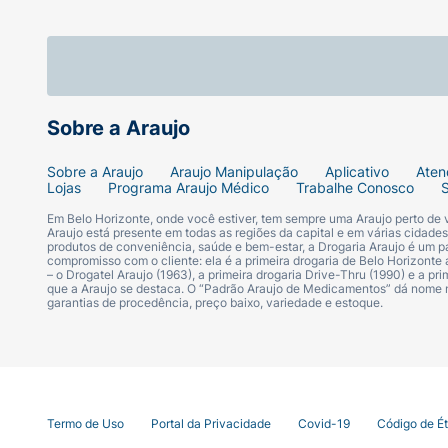
Sobre a Araujo
Sobre a Araujo
Araujo Manipulação
Aplicativo
Aten
Lojas
Programa Araujo Médico
Trabalhe Conosco
Em Belo Horizonte, onde você estiver, tem sempre uma Araujo perto de
Araujo está presente em todas as regiões da capital e em várias cidade
produtos de conveniência, saúde e bem-estar, a Drogaria Araujo é um pa
compromisso com o cliente: ela é a primeira drogaria de Belo Horizonte a
– o Drogatel Araujo (1963), a primeira drogaria Drive-Thru (1990) e a 
que a Araujo se destaca. O “Padrão Araujo de Medicamentos” dá nome
garantias de procedência, preço baixo, variedade e estoque.
Termo de Uso
Portal da Privacidade
Covid-19
Código de É