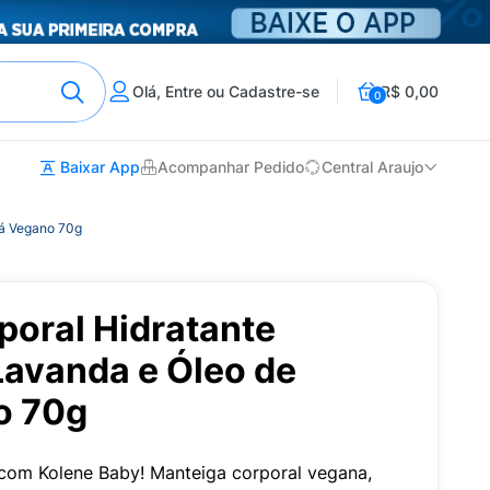
Olá, Entre ou Cadastre-se
R$ 0,00
0
Baixar App
Acompanhar Pedido
Central Araujo
bá Vegano 70g
poral Hidratante
Lavanda e Óleo de
o 70g
 com Kolene Baby! Manteiga corporal vegana,