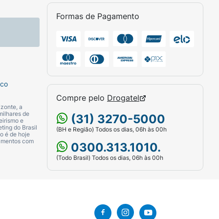
Formas de Pagamento
sco
Compre pelo
Drogatel
zonte, a
milhares de
(31) 3270-5000
eirismo e
ting do Brasil
(BH e Região) Todos os dias, 06h às 00h
o é de hoje
camentos com
0300.313.1010.
(Todo Brasil) Todos os dias, 06h às 00h