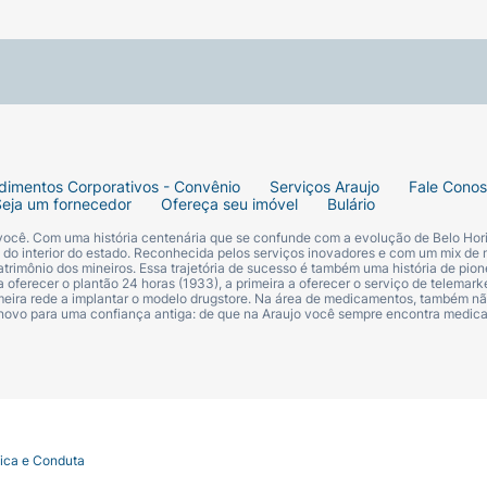
dimentos Corporativos - Convênio
Serviços Araujo
Fale Cono
Seja um fornecedor
Ofereça seu imóvel
Bulário
 você. Com uma história centenária que se confunde com a evolução de Belo Hori
s do interior do estado. Reconhecida pelos serviços inovadores e com um mix de 
trimônio dos mineiros. Essa trajetória de sucesso é também uma história de pion
 oferecer o plantão 24 horas (1933), a primeira a oferecer o serviço de telemarke
primeira rede a implantar o modelo drugstore. Na área de medicamentos, também nã
 novo para uma confiança antiga: de que na Araujo você sempre encontra medi
tica e Conduta