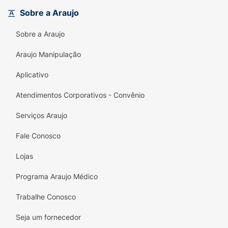
viagens.
Sobre a Araujo
Garantia Estendida:
Para sua tranquilidade,
Sobre a Araujo
o produto conta com
2 anos de garantia
oferecida pela fabricante.
Araujo Manipulação
O que está incluído no kit (15 Peças):
Aplicativo
Máquina de corte Wahl Style Pro (com
Atendimentos Corporativos - Convênio
fio).
Serviços Araujo
Protetor de lâmina.
Fale Conosco
8 Pentes de altura variados.
Lojas
Pente de cabelo para pentear.
Programa Araujo Médico
Tesoura.
Trabalhe Conosco
Óleo lubrificante para lâminas.
Seja um fornecedor