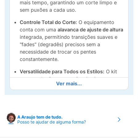
mais tempo, garantindo um corte limpo e
sem puxões a cada uso.
Controle Total do Corte:
O equipamento
conta com uma
alavanca de ajuste de altura
integrada, permitindo transições suaves e
"fades" (degradês) precisos sem a
necessidade de trocar os pentes
constantemente.
Versatilidade para Todos os Estilos:
O kit
acompanha
8 pentes guias de altura
Ver mais...
destacáveis
, permitindo que você escolha o
comprimento exato para o seu estilo de
cabelo.
Organização e Praticidade:
Inclui um estojo
A Araujo tem de tudo.
exclusivo para manter a máquina e todos
Posso te ajudar de alguma forma?
os acessórios organizados e protegidos,
facilitando também o transporte em