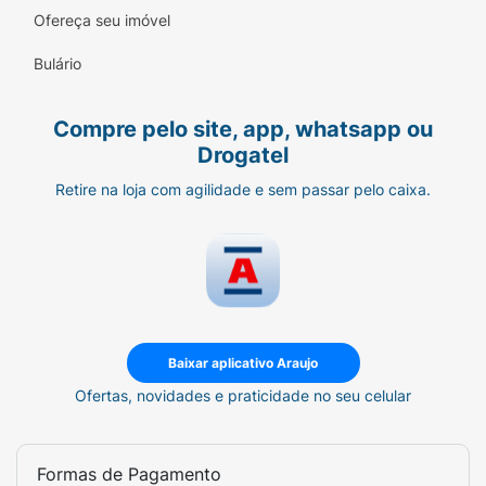
Escova de limpeza.
Ofereça seu imóvel
Estojo de armazenamento.
Bulário
Especificações Técnicas:
Compre pelo site, app, whatsapp ou
Marca:
Wahl Home Products
Drogatel
Modelo:
Style Pro
Retire na loja com agilidade e sem passar pelo caixa.
Cor:
Branco e Vermelho
Alimentação:
Com fio (garante potência
contínua)
Uso:
Doméstico
Baixar aplicativo Araujo
Ofertas, novidades e praticidade no seu celular
Formas de Pagamento