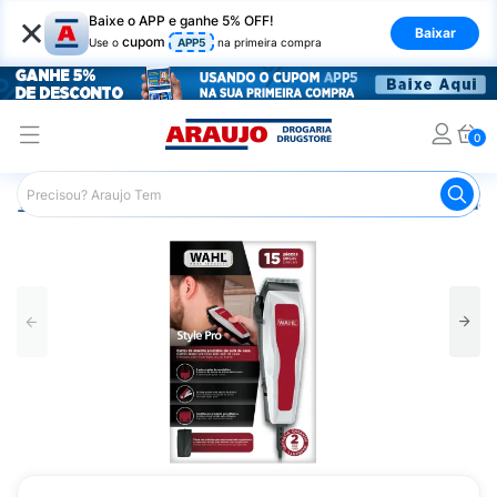
×
Baixe o APP e ganhe 5% OFF!
Baixar
cupom
Use o
APP5
na primeira compra
0
Araujo
Cabelo
Acessórios para Cabelos
Máquina de C