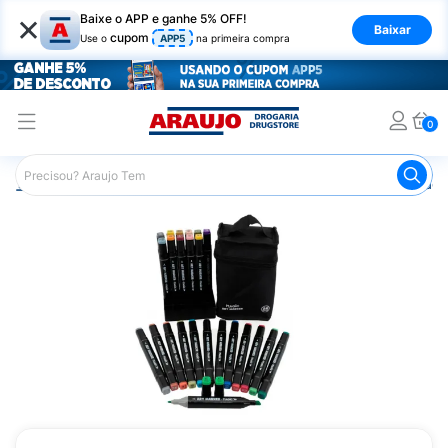
×
Baixe o APP e ganhe 5% OFF!
Baixar
cupom
Use o
APP5
na primeira compra
0
Araujo
Mercado
Livraria
Material Escolar
Marcado