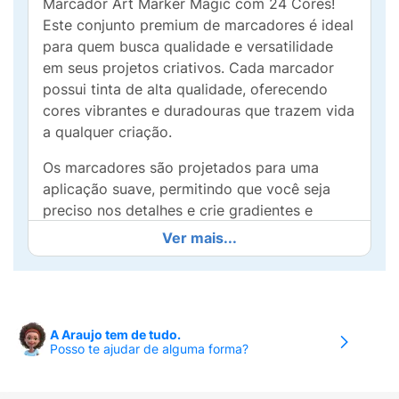
Marcador Art Marker Magic com 24 Cores!
Este conjunto premium de marcadores é ideal
para quem busca qualidade e versatilidade
em seus projetos criativos. Cada marcador
possui tinta de alta qualidade, oferecendo
cores vibrantes e duradouras que trazem vida
a qualquer criação.
Os marcadores são projetados para uma
aplicação suave, permitindo que você seja
preciso nos detalhes e crie gradientes e
sombreados de maneira fácil e eficiente.
Ver mais...
Perfeitos para desenhar, colorir, esboçar ou
até mesmo para trabalhos em papel, eles são
uma ótima escolha para artistas profissionais,
estudantes e fãs de artesanato.
A Araujo tem de tudo.
Posso te ajudar de alguma forma?
Cada conjunto contém 24 cores variadas,
permitindo uma ampla gama de combinações
e estilos para expressar sua criatividade. O