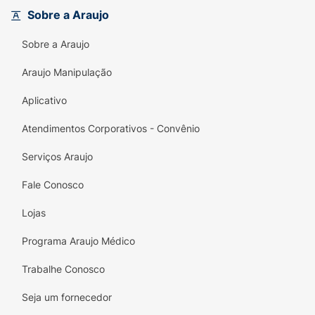
design ergonômico dos marcadores facilita o
Sobre a Araujo
manuseio, garantindo conforto durante
Sobre a Araujo
longos períodos de uso.
Araujo Manipulação
Não importa se você está criando ilustrações,
designs gráficos ou simplesmente se
Aplicativo
divertindo com a coloração, os Marcadores
Art Marker Magic são a escolha ideal para all
Atendimentos Corporativos - Convênio
aventuras artísticas. Liberte sua imaginação e
Serviços Araujo
crie obras-primas com este conjunto incrível!
Fale Conosco
Lojas
Programa Araujo Médico
Trabalhe Conosco
Seja um fornecedor