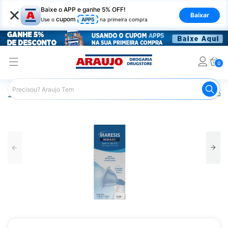
×
Baixe o APP e ganhe 5% OFF!
Baixar
cupom
Use o
APP5
na primeira compra
0
Araujo
Medicamentos
Remédio para Gripe e Resfriado