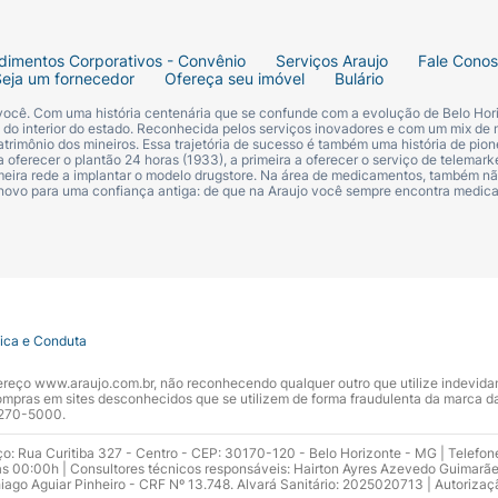
dimentos Corporativos - Convênio
Serviços Araujo
Fale Cono
Seja um fornecedor
Ofereça seu imóvel
Bulário
 você. Com uma história centenária que se confunde com a evolução de Belo Hori
s do interior do estado. Reconhecida pelos serviços inovadores e com um mix de 
trimônio dos mineiros. Essa trajetória de sucesso é também uma história de pion
 oferecer o plantão 24 horas (1933), a primeira a oferecer o serviço de telemarke
primeira rede a implantar o modelo drugstore. Na área de medicamentos, também nã
 novo para uma confiança antiga: de que na Araujo você sempre encontra medi
tica e Conduta
ndereço www.araujo.com.br, não reconhecendo qualquer outro que utilize indevid
pras em sites desconhecidos que se utilizem de forma fraudulenta da marca d
 3270-5000.
ço: Rua Curitiba 327 - Centro - CEP: 30170-120 - Belo Horizonte - MG | Telefon
s 00:00h | Consultores técnicos responsáveis: Hairton Ayres Azevedo Guimarã
hiago Aguiar Pinheiro - CRF Nº 13.748. Alvará Sanitário: 2025020713 | Autorizaç