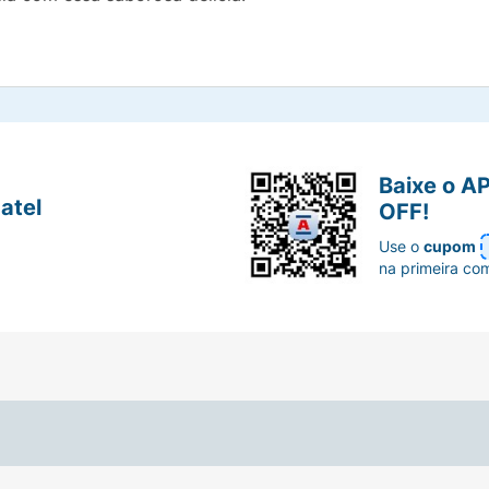
Baixe o A
atel
OFF!
Use o
cupom
na primeira co