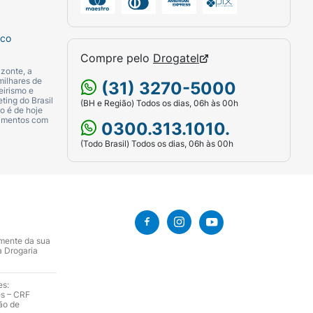
sco
Compre pelo
Drogatel
zonte, a
milhares de
(31) 3270-5000
eirismo e
ting do Brasil
(BH e Região) Todos os dias, 06h às 00h
o é de hoje
camentos com
0300.313.1010.
(Todo Brasil) Todos os dias, 06h às 00h
amente da sua
a Drogaria
es:
es – CRF
ão de