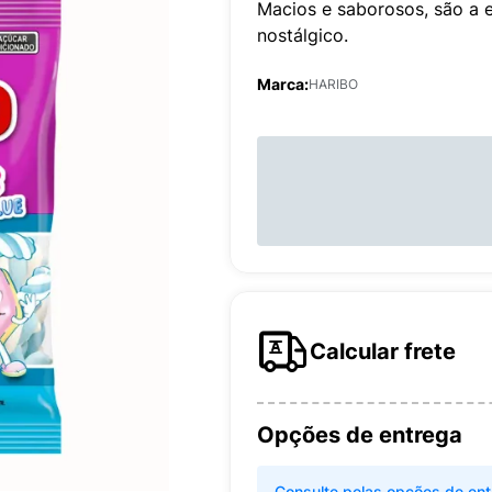
Macios e saborosos, são a e
nostálgico.
Marca:
HARIBO
Calcular frete
Opções de entrega
Consulte pelas opções de ent