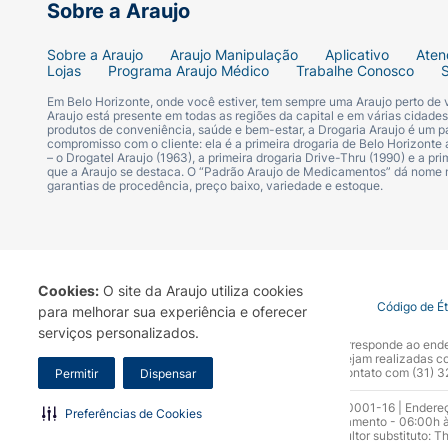
Sobre a Araujo
Sobre a Araujo
Araujo Manipulação
Aplicativo
Aten
Lojas
Programa Araujo Médico
Trabalhe Conosco
Em Belo Horizonte, onde você estiver, tem sempre uma Araujo perto de
Araujo está presente em todas as regiões da capital e em várias cidade
produtos de conveniência, saúde e bem-estar, a Drogaria Araujo é um pa
compromisso com o cliente: ela é a primeira drogaria de Belo Horizonte a
– o Drogatel Araujo (1963), a primeira drogaria Drive-Thru (1990) e a 
que a Araujo se destaca. O “Padrão Araujo de Medicamentos” dá nome
garantias de procedência, preço baixo, variedade e estoque.
Cookies:
O site da Araujo utiliza cookies
Termo de Uso
Portal da Privacidade
Covid-19
Código de É
para melhorar sua experiência e oferecer
serviços personalizados.
A Drogaria Araujo S/A informa que o seu site oficial corresponde ao e
marca. Para sua segurança recomendamos que não sejam realizadas com
Araujo S.A. Em caso de dúvidas, gentileza entrar em contato com (31)
Permitir
Dispensar
Razão Social: Drogaria Araujo S.A | CNPJ: 17.256.512.0001-16 | Endere
Preferências de Cookies
0300.313.1010 e (31) 3270-5000 Horário de funcionamento - 06:00h à
10.965 | Yasmin Silva Alvarenga – CRF 52.584 - Consultor substituto: T