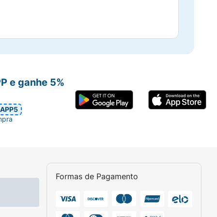
PP e ganhe 5%
APP5
mpra
Formas de Pagamento